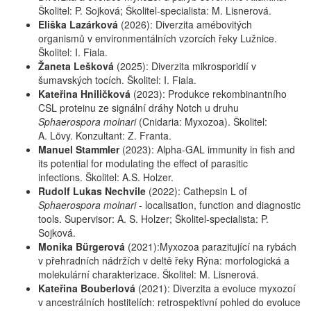
Školitel: P. Sojková; Školitel-specialista: M. Lisnerová.
Eliška Lazárková
(2026): Diverzita amébovitých
organismů v environmentálních vzorcích řeky Lužnice.
Školitel: I. Fiala.
Žaneta Lešková
(2025): Diverzita mikrosporidií v
šumavských tocích. Školitel: I. Fiala.
Kateřina Hniličková
(2023): Produkce rekombinantního
CSL proteinu ze signální dráhy Notch u druhu
Sphaerospora molnari
(Cnidaria: Myxozoa). Školitel:
A. Lövy. Konzultant: Z. Franta.
Manuel Stammler
(2023): Alpha-GAL immunity in fish and
its potential for modulating the effect of parasitic
infections. Školitel: A.S. Holzer.
Rudolf Lukas Nechvile
(2022): Cathepsin L of
Sphaerospora molnari
- localisation, function and diagnostic
tools. Supervisor: A. S. Holzer; Školitel-specialista: P.
Sojková.
Monika Bürgerová
(2021):Myxozoa parazitující na rybách
v přehradních nádržích v deltě řeky Rýna: morfologická a
molekulární charakterizace. Školitel: M. Lisnerová.
Kateřina Bouberlová
(2021): Diverzita a evoluce myxozoí
v ancestrálních hostitelích: retrospektivní pohled do evoluce