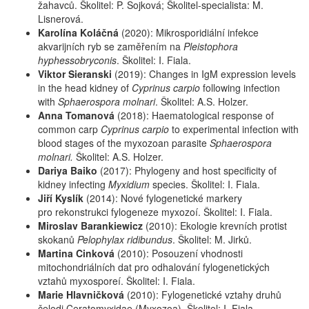
žahavců. Školitel: P. Sojková; Školitel-specialista: M.
Lisnerová.
Karolína Koláčná
(2020): Mikrosporidiální infekce
akvarijních ryb se zaměřením na
Pleistophora
hyphessobryconis
. Školitel: I. Fiala.
Viktor Sieranski
(2019): Changes in IgM expression levels
in the head kidney of
Cyprinus carpio
following infection
with
Sphaerospora molnari
. Školitel: A.S. Holzer.
Anna Tomanová
(2018):
Haematological response of
common carp
Cyprinus carpio
to experimental infection with
blood stages of the myxozoan parasite
Sphaerospora
molnari.
Školitel: A.S. Holzer.
Dariya Baiko
(2017): Phylogeny and host specificity of
kidney infecting
Myxidium
species. Školitel: I. Fiala.
Jiří Kyslík
(2014): Nové fylogenetické markery
pro rekonstrukci fylogeneze myxozoí. Školitel: I. Fiala.
Miroslav Barankiewicz
(2010): Ekologie krevních protist
skokanů
Pelophylax ridibundus
. Školitel: M. Jirků.
Martina Cinková
(2010): Posouzení vhodnosti
mitochondriálních dat pro odhalování fylogenetických
vztahů myxosporeí. Školitel: I. Fiala.
Marie Hlavničková
(2010): Fylogenetické vztahy druhů
čeledi Ceratomyxidae (Myxozoa). Školitel: I. Fiala.