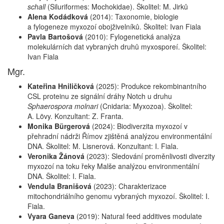
schall
(Siluriformes: Mochokidae). Školitel: M. Jirků
Alena Kodádková
(2014):
Taxonomie, biologie
a fylogeneze myxozoí obojživelníků. Školitel: Ivan Fiala
Pavla Bartošová
(2010):
Fylogenetická analýza
molekulárních dat vybraných druhů myxosporeí. Školitel:
Ivan Fiala
Mgr.
Kateřina Hniličková
(2025): Produkce rekombinantního
CSL proteinu ze signální dráhy Notch u druhu
Sphaerospora molnari
(Cnidaria: Myxozoa). Školitel:
A. Lövy. Konzultant: Z. Franta.
Monika Bürgerová
(2024): Biodiverzita myxozoí v
přehradní nádrži Římov zjištěná analýzou environmentální
DNA. Školitel: M. Lisnerová. Konzultant: I. Fiala.
Veronika Žánová
(2023): Sledování proměnlivosti diverzity
myxozoí na toku řeky Malše analýzou environmentální
DNA. Školitel: I. Fiala.
Vendula Branišová
(2023): Charakterizace
mitochondriálního genomu vybraných myxozoí. Školitel: I.
Fiala.
Vyara Ganeva
(2019):
Natural feed additives modulate