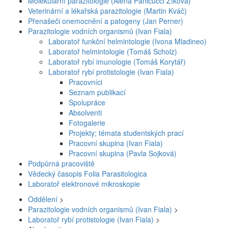
Molekulární parazitologie (Alena Panicucci Zíková)
Veterinární a lékařská parazitologie (Martin Kváč)
Přenašeči onemocnění a patogeny (Jan Perner)
Parazitologie vodních organismů (Ivan Fiala)
Laboratoř funkční helmintologie (Ivona Mladineo)
Laboratoř helmintologie (Tomáš Scholz)
Laboratoř rybí imunologie (Tomáš Korytář)
Laboratoř rybí protistologie (Ivan Fiala)
Pracovníci
Seznam publikací
Spolupráce
Absolventi
Fotogalerie
Projekty; témata studentských prací
Pracovní skupina (Ivan Fiala)
Pracovní skupina (Pavla Sojková)
Podpůrná pracoviště
Vědecký časopis Folia Parasitologica
Laboratoř elektronové mikroskopie
Oddělení
>
Parazitologie vodních organismů (Ivan Fiala)
>
Laboratoř rybí protistologie (Ivan Fiala)
>