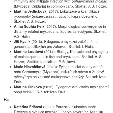
immunity and mitigate infection with
Sphaerospora molnari
(Myxozoa: Cnidaria) in common carp. Školitel: A.S. Holzer.
Martina Jedličková
(2017):
Lokalizace a kvantifikace
rybomorky
Sphaerospora molnari
u kapra obecného.
Školitel: A.S. Holzer.
Anna Sophia Feix
(2017): Morphological convergence in
distantly related myxozoans: Spores as ecotypes. Školitel:
A.S. Holzer.
Jiří Kyslík
(2016): Fylogeneze myxozoí založená na
genech specifických pro žahavce. Školitel: I. Fiala.
Martina Loudová
(2014): Biology, life cycle and phylogeny
of malacosporeans in fish and bryozoans. Školitel: A. S.
Holzer; Školitel-specialista: P. Sojková.
Marie Hlavničková
(2013):
Fylogenetické vztahy druhů
rodu Ceratomyxa (Myxozoa) infikujících střeva a žlučový
měchýř ryb na základě multigenové analýzy. Školitel: Ivan
Fiala.
Martina Cinková
(2012): Fylogenetické vztahy myxosporeí
obojživelníků. Školitel: Ivan Fiala.
Bc.
Kateřina Frišová
(2026): Paraziti v hlubinách moří:
Diverzita a evoluce myxozoí u paryb severního Atlantiku.