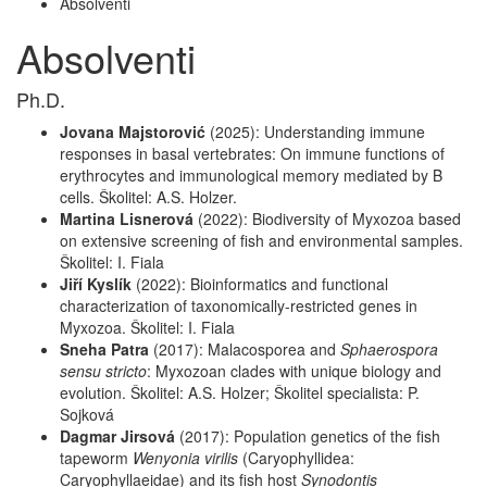
Absolventi
Absolventi
Ph.D.
Jovana Majstorović
(2025): Understanding immune
responses in basal vertebrates: On immune functions of
erythrocytes and immunological memory mediated by B
cells. Školitel: A.S. Holzer.
Martina Lisnerová
(2022): Biodiversity of Myxozoa based
on extensive screening of fish and environmental samples.
Školitel: I. Fiala
Jiří Kyslík
(2022): Bioinformatics and functional
characterization of taxonomically-restricted genes in
Myxozoa. Školitel: I. Fiala
Sneha Patra
(2017):
Malacosporea and
Sphaerospora
sensu stricto
: Myxozoan clades with unique biology and
evolution. Školitel: A.S. Holzer; Školitel specialista: P.
Sojková
Dagmar Jirsová
(2017):
Population genetics of the fish
tapeworm
Wenyonia virilis
(Caryophyllidea:
Caryophyllaeidae) and its fish host
Synodontis