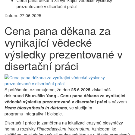
Cena pana děkana za vynikající vědecké výsledky
prezentované v disertační práci
Datum: 27.06.2025
Cena pana děkana za
vynikající vědecké
výsledky prezentované v
disertační práci
S potěšením oznamujeme, že dne
25.6.2025
získal náš
doktorand
Shun-Min Yang -
Cenu pana děkana
za
vynikající
vědecké výsledky prezentované v disertační práci
s názvem
Heme biosynthesis in diatoms
, ve studijním
programu Integrativní biologie.
Disertační práce je zaměřena na lokalizaci enzymů biosyntézy
hemu u rozsivky
Phaeodactylum tricornutum
. Vzhledem ke
složitému evolučnímu vývoji endosymbiózy se u těchto organismů