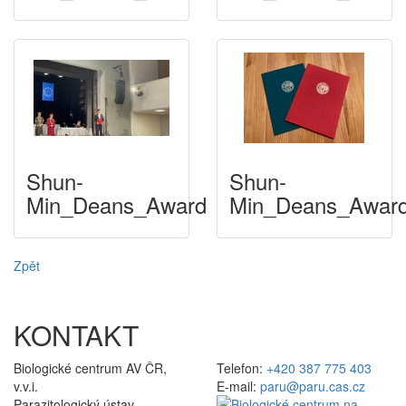
Shun-
Shun-
Min_Deans_Award
Min_Deans_Awar
Zpět
KONTAKT
Biologické centrum AV ČR,
Telefon:
+420 387 775 403
v.v.i.
E-mail:
paru@paru.cas.cz
Parazitologický ústav