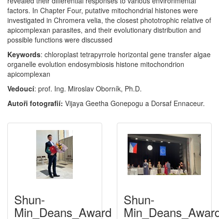
revealed their differential responses to various environmental
factors. In Chapter Four, putative mitochondrial histones were
investigated in Chromera velia, the closest phototrophic relative of
apicomplexan parasites, and their evolutionary distribution and
possible functions were discussed
Keywords
: chloroplast tetrapyrrole horizontal gene transfer algae
organelle evolution endosymbiosis histone mitochondrion
apicomplexan
Vedoucí
: prof. Ing. Miroslav Oborník, Ph.D.
Autoři fotografií:
Vijaya Geetha Gonepogu a Dorsaf Ennaceur.
Shun-
Shun-
Min_Deans_Award
Min_Deans_Awar