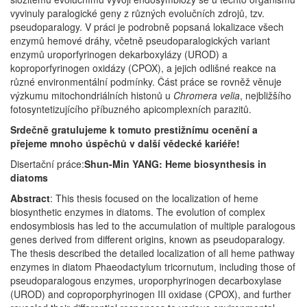
vyvinuly paralogické geny z různých evolučních zdrojů, tzv.
pseudoparalogy. V práci je podrobně popsaná lokalizace všech
enzymů hemové dráhy, včetně pseudoparalogických variant
enzymů uroporfyrinogen dekarboxylázy (UROD) a
koproporfyrinogen oxidázy (CPOX), a jejich odlišné reakce na
různé environmentální podmínky. Část práce se rovněž věnuje
výzkumu mitochondriálních histonů u
Chromera velia
, nejbližšího
fotosyntetizujícího příbuzného apicomplexních parazitů.
Srdečně gratulujeme k tomuto prestižnímu ocenění a
přejeme mnoho úspěchů v další vědecké kariéře!
Disertační práce:
Shun-Min YANG: Heme biosynthesis in
diatoms
Abstract
: This thesis focused on the localization of heme
biosynthetic enzymes in diatoms. The evolution of complex
endosymbiosis has led to the accumulation of multiple paralogous
genes derived from different origins, known as pseudoparalogy.
The thesis described the detailed localization of all heme pathway
enzymes in diatom Phaeodactylum tricornutum, including those of
pseudoparalogous enzymes, uroporphyrinogen decarboxylase
(UROD) and coproporphyrinogen III oxidase (CPOX), and further