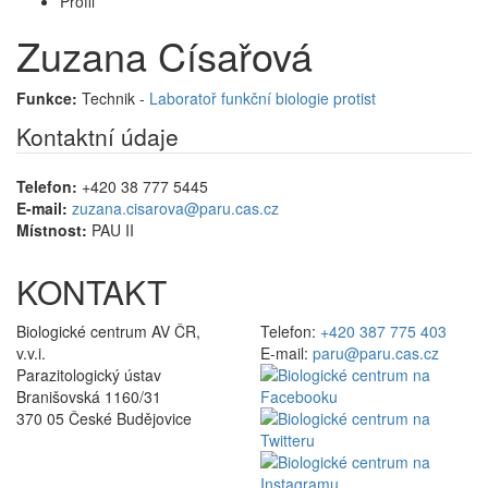
Profil
Zuzana Císařová
Funkce:
Technik -
Laboratoř funkční biologie protist
Kontaktní údaje
Telefon:
+420 38 777 5445
E-mail:
zuzana.cisarova@paru.cas.cz
Místnost:
PAU II
KONTAKT
Biologické centrum AV ČR,
Telefon:
+420 387 775 403
v.v.i.
E-mail:
paru@paru.cas.cz
Parazitologický ústav
Branišovská 1160/31
370 05 České Budějovice