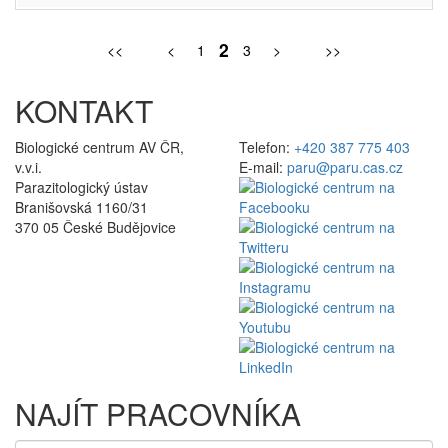
2
<<
<
1
3
>
>>
KONTAKT
Biologické centrum AV ČR,
Telefon:
+420 387 775 403
v.v.i.
E-mail:
paru@paru.cas.cz
Parazitologický ústav
Branišovská 1160/31
370 05 České Budějovice
NAJÍT PRACOVNÍKA