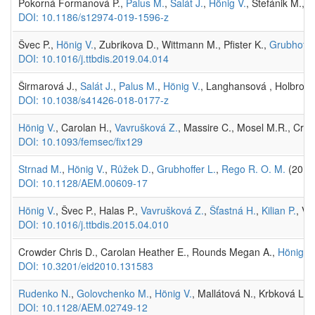
Pokorná Formanová P.,
Palus M.
,
Salát J.
,
Hönig V.
, Štefánik M., 
DOI: 10.1186/s12974-019-1596-z
Švec P.,
Hönig V.
, Zubrikova D., Wittmann M., Pfister K.,
Grubhoffer
DOI: 10.1016/j.ttbdis.2019.04.014
Širmarová J.,
Salát J.
,
Palus M.
,
Hönig V.
, Langhansová , Holbroo
DOI: 10.1038/s41426-018-0177-z
Hönig V.
, Carolan H.,
Vavrušková Z.
, Massire C., Mosel M.R., Cro
DOI: 10.1093/femsec/fix129
Strnad M.
,
Hönig V.
,
Růžek D.
,
Grubhoffer L.
,
Rego R. O. M.
(2017
DOI: 10.1128/AEM.00609-17
Hönig V.
, Švec P., Halas P.,
Vavrušková Z.
,
Šťastná H.
,
Kilian P.
, Vr
DOI: 10.1016/j.ttbdis.2015.04.010
Crowder Chris D., Carolan Heather E., Rounds Megan A.,
Hönig V.
DOI: 10.3201/eid2010.131583
Rudenko N.
,
Golovchenko M.
,
Hönig V.
, Mallátová N., Krbková L., 
DOI: 10.1128/AEM.02749-12