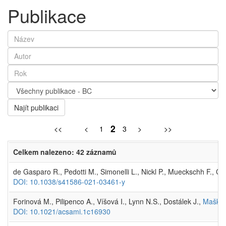
Publikace
Najít publikaci
2
<<
<
1
3
>
>>
Celkem nalezeno: 42 záznamů
de Gasparo R., Pedotti M., Simonelli L., Nickl P., Mueckschh F., Cas
DOI: 10.1038/s41586-021-03461-y
Forinová M., Pilipenco A., Víšová I., Lynn N.S., Dostálek J.,
Maškov
DOI: 10.1021/acsami.1c16930