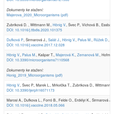
Dokumenty ke stažení:
Majerova_2020_Microorganisms
(pdf)
Zubriková D. , Wittmann M.,
Hönig V.
, Švec P., Víchová B., Essbau
DOI: 10.1016/j.ttbdis.2020.101375
Dufková P.
, Širmarová J.,
Salát J.
,
Hönig V.
,
Palus M.
,
Růžek D.
, F
DOI: 10.1016/j.vaccine.2017.12.028
Hönig V.
,
Palus M.
, Kašpar T.,
Majerová K.
,
Zemanová M.
, Hofmann
DOI: 10.3390/microorganisms7110568
Dokumenty ke stažení:
Honig_2019_Microorganisms
(pdf)
Hönig V.
, Švec P., Marek L., Mrkvička T., Zubrikova D., Wittmann 
DOI: 10.3390/ijerph16071173
Marosi A., Dufkova L., Forró B., Felde O., Erdélyi K., Širmarová J.
DOI: 10.1016/j.vaccine.2018.05.066