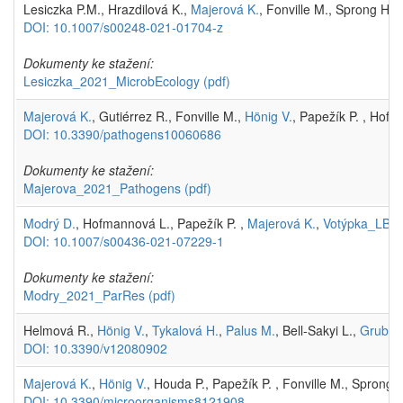
Lesiczka P.M., Hrazdilová K.,
Majerová K.
, Fonville M., Sprong H.,
DOI: 10.1007/s00248-021-01704-z
Dokumenty ke stažení:
Lesiczka_2021_MicrobEcology
(pdf)
Majerová K.
, Gutiérrez R., Fonville M.,
Hönig V.
, Papežík P. , Hof
DOI: 10.3390/pathogens10060686
Dokumenty ke stažení:
Majerova_2021_Pathogens
(pdf)
Modrý D.
, Hofmannová L., Papežík P. ,
Majerová K.
,
Votýpka_LBMP
DOI: 10.1007/s00436-021-07229-1
Dokumenty ke stažení:
Modry_2021_ParRes
(pdf)
Helmová R.,
Hönig V.
,
Tykalová H.
,
Palus M.
, Bell-Sakyi L.,
Grubhof
DOI: 10.3390/v12080902
Majerová K.
,
Hönig V.
, Houda P., Papežík P. , Fonville M., Sprong 
DOI: 10.3390/microorganisms8121908