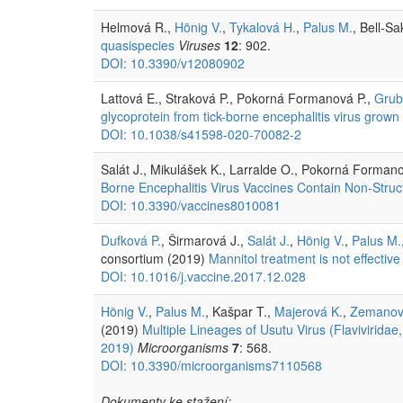
Helmová R.,
Hönig V.
,
Tykalová H.
,
Palus M.
, Bell-Sa
quasispecies
Viruses
12
: 902.
DOI: 10.3390/v12080902
Lattová E., Straková P., Pokorná Formanová P.,
Grub
glycoprotein from tick-borne encephalitis virus grown
DOI: 10.1038/s41598-020-70082-2
Salát J., Mikulášek K., Larralde O., Pokorná Formanov
Borne Encephalitis Virus Vaccines Contain Non-Struct
DOI: 10.3390/vaccines8010081
Dufková P.
, Širmarová J.,
Salát J.
,
Hönig V.
,
Palus M.
consortium (2019)
Mannitol treatment is not effective 
DOI: 10.1016/j.vaccine.2017.12.028
Hönig V.
,
Palus M.
, Kašpar T.,
Majerová K.
,
Zemanov
(2019)
Multiple Lineages of Usutu Virus (Flavivirida
2019)
Microorganisms
7
: 568.
DOI: 10.3390/microorganisms7110568
Dokumenty ke stažení: