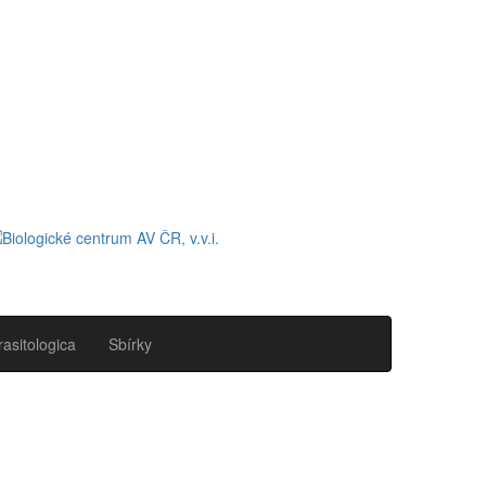
rasitologica
Sbírky