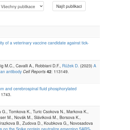
Najít publikaci
y of a veterinary vaccine candidate against tick-
g M.C., Cavalli A., Robbiani D.F.,
Růžek D.
(2023)
A
man antibody
Cell Reports
42
: 113149.
m and cerebrospinal fluid phosphorylated
: 1743.
va G., Tomkova K., Turic Csokova N., Markova K.,
sser M., Novák M., Sláviková M., Borsova K.,
Mrazkova B., Zudova D., Koubkova G,, Novosadova
s on the Spike protein neutralize emerging SARS-