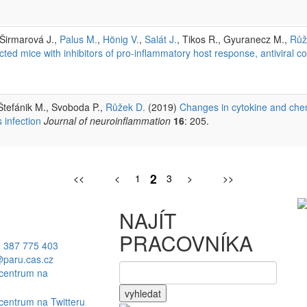
 Širmarová J.,
Palus M.
,
Hönig V.
,
Salát J.
, Tikos R., Gyuranecz M.,
Růž
ected mice with inhibitors of pro-inflammatory host response, antivir
 Štefánik M., Svoboda P.,
Růžek D.
(2019)
Changes in cytokine and chem
 infection
Journal of neuroinflammation
16
: 205.
2
<<
<
1
3
>
>>
NAJÍT
PRACOVNÍKA
 387 775 403
paru.cas.cz
vyhledat