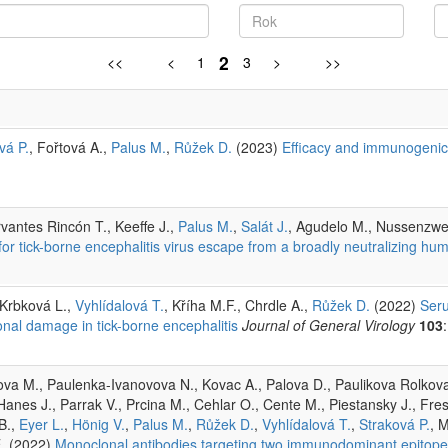
2
<<
<
1
3
>
>>
vá P.
, Fořtová A.,
Palus M.
,
Růžek D.
(2023)
Efficacy and immunogenicit
rvantes Rincón T., Keeffe J.,
Palus M.
,
Salát J.
, Agudelo M., Nussenzwei
for tick-borne encephalitis virus escape from a broadly neutralizing hu
 Krbková L.,
Vyhlídalová T.
, Kříha M.F., Chrdle A.,
Růžek D.
(2022)
Seru
nal damage in tick-borne encephalitis
Journal of General Virology
103
ilkova M., Paulenka-Ivanovova N., Kovac A., Palova D., Paulikova Rolko
anes J., Parrak V., Prcina M., Cehlar O., Cente M., Piestansky J., Fre
B.,
Eyer L.
,
Hönig V.
,
Palus M.
,
Růžek D.
,
Vyhlídalová T.
,
Straková P.
, 
E. (2022)
Monoclonal antibodies targeting two immunodominant epitope