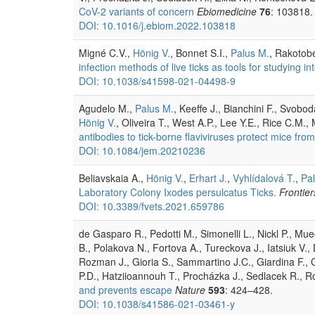
CoV-2 variants of concern
Ebiomedicine
76
: 103818.
DOI: 10.1016/j.ebiom.2022.103818
Migné C.V.,
Hönig V.
, Bonnet S.I.,
Palus M.
, Rakotob
infection methods of live ticks as tools for studying i
DOI: 10.1038/s41598-021-04498-9
Agudelo M.,
Palus M.
, Keeffe J., Bianchini F., Svobod
Hönig V.
, Oliveira T., West A.P., Lee Y.E., Rice C.M
antibodies to tick-borne flaviviruses protect mice fro
DOI: 10.1084/jem.20210236
Beliavskaia A.,
Hönig V.
,
Erhart J.
,
Vyhlídalová T.
,
Pa
Laboratory Colony Ixodes persulcatus Ticks.
Frontier
DOI: 10.3389/fvets.2021.659786
de Gasparo R., Pedotti M., Simonelli L., Nickl P., Mue
B., Polakova N., Fortova A., Tureckova J., Iatsiuk V.,
Rozman J., Gioria S., Sammartino J.C., Giardina F., 
P.D., Hatziioannouh T., Procházka J., Sedlacek R., R
and prevents escape
Nature
593
: 424–428.
DOI: 10.1038/s41586-021-03461-y