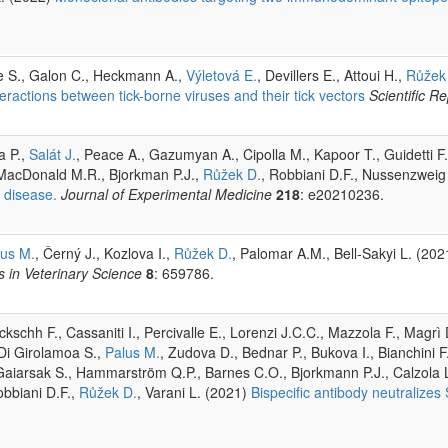
e S., Galon C., Heckmann A.,
Výletová E.
, Devillers E., Attoui H.,
Růžek
nteractions between tick-borne viruses and their tick vectors
Scientific R
a P.,
Salát J.
, Peace A., Gazumyan A., Cipolla M., Kapoor T., Guidetti F
., MacDonald M.R., Bjorkman P.J.,
Růžek D.
, Robbiani D.F., Nussenzwei
m disease.
Journal of Experimental Medicine
218
: e20210236.
lus M.
, Černý J., Kozlova I.,
Růžek D.
, Palomar A.M., Bell-Sakyi L. (20
s in Veterinary Science
8
: 659786.
ckschh F., Cassaniti I., Percivalle E., Lorenzi J.C.C., Mazzola F., Magrì
 Di Girolamoa S.,
Palus M.
, Zudova D., Bednar P., Bukova I., Bianchini 
Gaiarsak S., Hammarström Q.P., Barnes C.O., Bjorkmann P.J., Calzola L.
obbiani D.F.,
Růžek D.
, Varani L. (2021)
Bispecific antibody neutralize