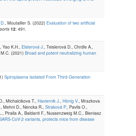
 D.
, Moutailler S. (2022)
Evaluation of two artificial
eports
12
: 491.
., Yao K.H.,
Elsterová J.
, Teislerová D., Chrdle A.,
g M.C. (2021)
Broad and potent neutralizing human
21)
Spiroplasma Isolated From Third-Generation
 D., Michalcikova T.,
Haviernik J.
,
Hönig V.
, Mrazkova
F., Mehni D., Nencka R.,
Straková P.
, Pavlis O.,
, Piralla A., Baldanti F., Nussenzweig M.C., Bieniasz
s SARS-CoV-2 variants, protects mice from disease