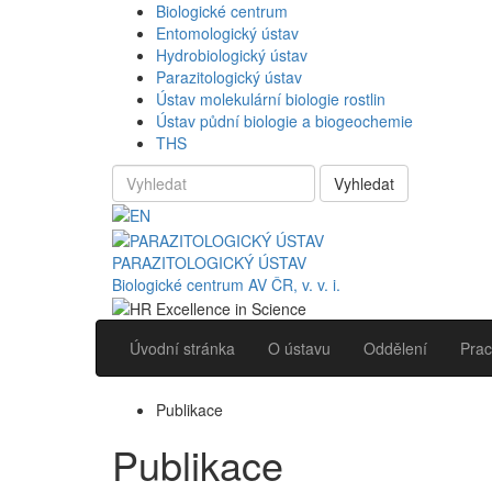
Biologické centrum
Entomologický ústav
Hydrobiologický ústav
Parazitologický ústav
Ústav molekulární biologie rostlin
Ústav půdní biologie a biogeochemie
THS
Vyhledat
PARAZITOLOGICKÝ ÚSTAV
Biologické centrum AV ČR, v. v. i.
Úvodní stránka
O ústavu
Oddělení
Prac
Publikace
Publikace