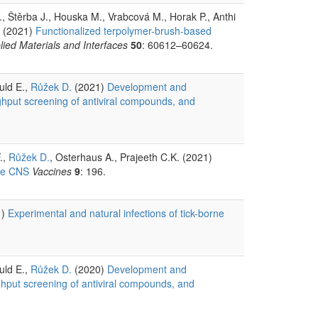
., Štěrba J., Houska M., Vrabcová M., Horak P., Anthi
. (2021)
Functionalized terpolymer-brush-based
ied Materials and Interfaces
50
: 60612–60624.
uld E.,
Růžek D.
(2021)
Development and
ughput screening of antiviral compounds, and
.,
Růžek D.
, Osterhaus A., Prajeeth C.K. (2021)
the CNS
Vaccines
9
: 196.
1)
Experimental and natural infections of tick-borne
uld E.,
Růžek D.
(2020)
Development and
ughput screening of antiviral compounds, and