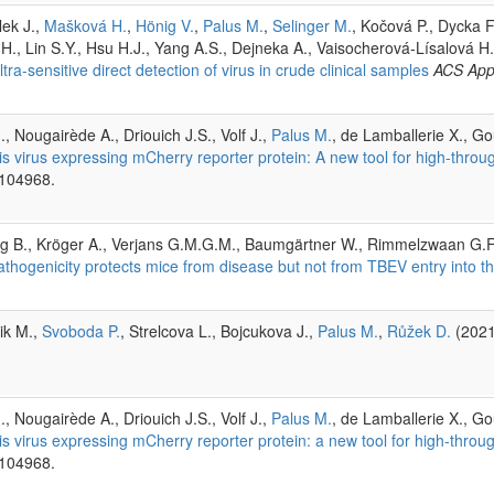
lek J.,
Mašková H.
,
Hönig V.
,
Palus M.
,
Selinger M.
, Kočová P., Dycka F
.H., Lin S.Y., Hsu H.J., Yang A.S., Dejneka A., Vaisocherová-Lísalová H
tra-sensitive direct detection of virus in crude clinical samples
ACS Appl
., Nougairède A., Driouich J.S., Volf J.,
Palus M.
, de Lamballerie X., Go
tis virus expressing mCherry reporter protein: A new tool for high-thro
 104968.
Huang B., Kröger A., Verjans G.M.G.M., Baumgärtner W., Rimmelzwaan G.F
athogenicity protects mice from disease but not from TBEV entry into 
nik M.,
Svoboda P.
, Strelcova L., Bojcukova J.,
Palus M.
,
Růžek D.
(202
., Nougairède A., Driouich J.S., Volf J.,
Palus M.
, de Lamballerie X., Go
is virus expressing mCherry reporter protein: a new tool for high-thro
 104968.