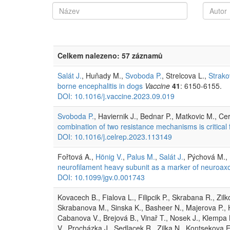
Celkem nalezeno: 57 záznamů
Salát J.
, Huňady M.,
Svoboda P.
, Strelcova L.,
Strako
borne encephalitis in dogs
Vaccine
41
: 6150-6155.
DOI: 10.1016/j.vaccine.2023.09.019
Svoboda P.
, Haviernik J., Bednar P., Matkovic M., Ce
combination of two resistance mechanisms is critical 
DOI: 10.1016/j.celrep.2023.113149
Fořtová A.,
Hönig V.
,
Palus M.
,
Salát J.
, Pýchová M.,
neurofilament heavy subunit as a marker of neuroaxo
DOI: 10.1099/jgv.0.001743
Kovacech B., Fialova L., Filipcik P., Skrabana R., Z
Skrabanova M., Sinska K., Basheer N., Majerova P., H
Cabanova V., Brejová B., Vinař T., Nosek J., Klempa 
V., Procházka J., Sedlacek R., Zilka N., Kontsekova 