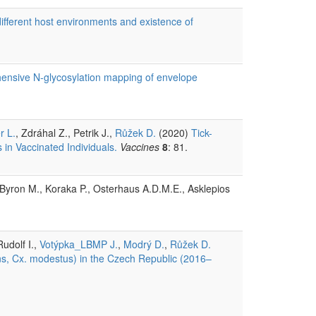
different host environments and existence of
nsive N-glycosylation mapping of envelope
r L.
, Zdráhal Z., Petrik J.,
Růžek D.
(2020)
Tick-
in Vaccinated Individuals.
Vaccines
8
: 81.
 Byron M., Koraka P., Osterhaus A.D.M.E., Asklepios
Rudolf I.,
Votýpka_LBMP J.
,
Modrý D.
,
Růžek D.
iens, Cx. modestus) in the Czech Republic (2016–