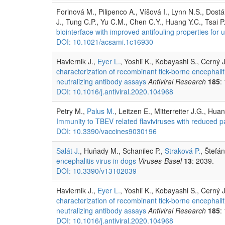
Forinová M., Pilipenco A., Víšová I., Lynn N.S., Dostá
J., Tung C.P., Yu C.M., Chen C.Y., Huang Y.C., Tsai P
biointerface with improved antifouling properties for ul
DOI: 10.1021/acsami.1c16930
Haviernik J.,
Eyer L.
, Yoshii K., Kobayashi S., Černý J
characterization of recombinant tick-borne encephali
neutralizing antibody assays
Antiviral Research
185
:
DOI: 10.1016/j.antiviral.2020.104968
Petry M.,
Palus M.
, Leitzen E., Mitterreiter J.G., 
Immunity to TBEV related flaviviruses with reduced p
DOI: 10.3390/vaccines9030196
Salát J.
, Huňady M., Schanilec P.,
Straková P.
, Štefá
encephalitis virus in dogs
Viruses-Basel
13
: 2039.
DOI: 10.3390/v13102039
Haviernik J.,
Eyer L.
, Yoshii K., Kobayashi S., Černý J
characterization of recombinant tick-borne encephalit
neutralizing antibody assays
Antiviral Research
185
:
DOI: 10.1016/j.antiviral.2020.104968