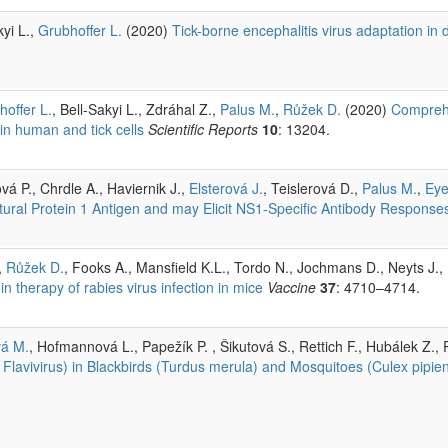
kyi L.,
Grubhoffer L.
(2020)
Tick-borne encephalitis virus adaptation in 
hoffer L.
, Bell-Sakyi L., Zdráhal Z.,
Palus M.
,
Růžek D.
(2020)
Comprehe
 in human and tick cells
Scientific Reports
10
: 13204.
á P., Chrdle A., Haviernik J.,
Elsterová J.
, Teislerová D.,
Palus M.
,
Eye
ural Protein 1 Antigen and may Elicit NS1-Specific Antibody Responses 
,
Růžek D.
, Fooks A., Mansfield K.L., Tordo N., Jochmans D., Neyts J.,
in therapy of rabies virus infection in mice
Vaccine
37
: 4710–4714.
á M.
, Hofmannová L., Papežík P. , Šikutová S., Rettich F., Hubálek Z., 
e, Flavivirus) in Blackbirds (Turdus merula) and Mosquitoes (Culex pip