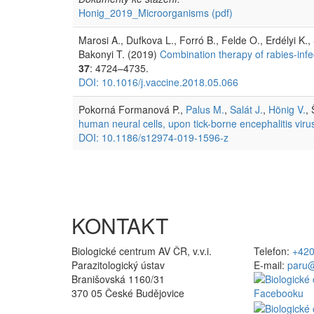
Honig_2019_Microorganisms
(pdf)
Marosi A., Dufkova L., Forró B., Felde O., Erdélyi K.,
Bakonyi T. (2019)
Combination therapy of rabies-inf
37
: 4724–4735.
DOI: 10.1016/j.vaccine.2018.05.066
Pokorná Formanová P.,
Palus M.
,
Salát J.
,
Hönig V.
,
human neural cells, upon tick-borne encephalitis virus
DOI: 10.1186/s12974-019-1596-z
KONTAKT
Biologické centrum AV ČR, v.v.i.
Telefon:
+420
Parazitologický ústav
E-mail:
paru@
Branišovská 1160/31
370 05 České Budějovice