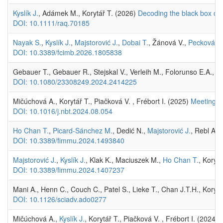
Kyslík J.
, Adámek M., Korytář T. (2026)
Decoding the black box of f
DOI: 10.1111/raq.70185
Nayak S.
,
Kyslík J.
,
Majstorović J.
,
Dobai T.
, Žánová V.,
Pecková H
DOI: 10.3389/fcimb.2026.1805838
Gebauer T., Gebauer R., Stejskal V., Verleih M., Folorunso E.A., K
DOI: 10.1080/23308249.2024.2414225
Mičúchová A., Korytář T., Piačková V. , Frébort I. (2025)
Meeting Ab
DOI: 10.1016/j.nbt.2024.08.054
Ho Chan T.
,
Picard-Sánchez M.
, Dedić N.,
Majstorović J.
, Rebl A.,
DOI: 10.3389/fimmu.2024.1493840
Majstorović J.
,
Kyslík J.
, Klak K., Maciuszek M.,
Ho Chan T.
, Korytá
DOI: 10.3389/fimmu.2024.1407237
Mani A., Henn C., Couch C., Patel S., Lieke T., Chan J.T.H., Korytá
DOI: 10.1126/sciadv.ado0277
Mičúchová A.,
Kyslík J.
, Korytář T., Piačková V. , Frébort I. (2024)