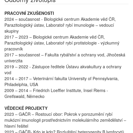
PRACOVNÍ ZKUŠENOSTI
2024 – současnost - Biologické centrum Akademie věd ČR,
Parazitologický ústav, Laboratoř rybí imunologie – vedoucí
skupiny
2017 – 2023 – Biologické centrum Akademie věd ČR,
Parazitologický ústav, Laboratoř rybí protistologie - výzkumný
pracovník
2017 – současnost – Fakulta rybářství a ochrany vod, Jihočeská
univerzita
2019 – 2022 - Zástupce ředitele Ústavu akvakultury a ochrany
vod
2014 – 2017 – Veterinární fakulta University of Pennsylvania,
Philadelphia, USA
2009 – 2014 – Friedrich Loeffler Institute, Insel Riems -
Greifswald, Německo
VĚDECKÉ PROJEKTY
2023 – GAČR – Rostoucí obor: Pokrok v porozumění rybí
mukózní imunologii prostřednictvím molekulárního zemědělství –
hlavní řešitel
2023 – GAČR- Kdo je kdo? Rozluštění heterogenity B lymfocytů