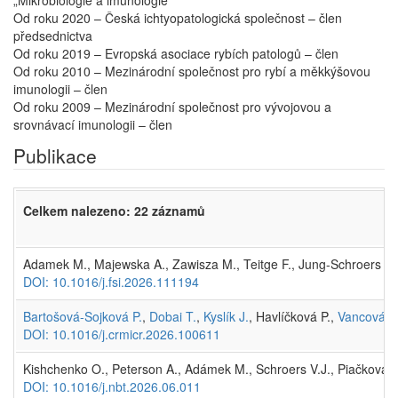
„Mikrobiologie a imunologie“
Od roku 2020 – Česká ichtyopatologická společnost – člen
předsednictva
Od roku 2019 – Evropská asociace rybích patologů – člen
Od roku 2010 – Mezinárodní společnost pro rybí a měkkýšovou
imunologii – člen
Od roku 2009 – Mezinárodní společnost pro vývojovou a
srovnávací imunologii – člen
Publikace
Celkem nalezeno: 22 záznamů
Adamek M., Majewska A., Zawisza M., Teitge F., Jung-Schroers V., 
DOI: 10.1016/j.fsi.2026.111194
Bartošová-Sojková P.
,
Dobai T.
,
Kyslík J.
, Havlíčková P.,
Vancová M
DOI: 10.1016/j.crmicr.2026.100611
Kishchenko O., Peterson A., Adámek M., Schroers V.J., Piačková V
DOI: 10.1016/j.nbt.2026.06.011