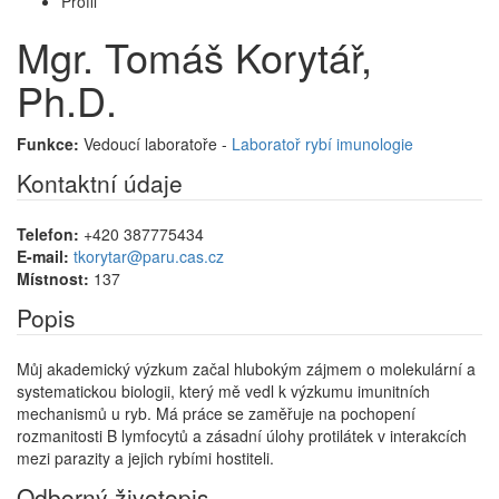
Profil
Mgr. Tomáš Korytář,
Ph.D.
Funkce:
Vedoucí laboratoře -
Laboratoř rybí imunologie
Kontaktní údaje
Telefon:
+420 387775434
E-mail:
tkorytar@paru.cas.cz
Místnost:
137
Popis
Můj akademický výzkum začal hlubokým zájmem o molekulární a
systematickou biologii, který mě vedl k výzkumu imunitních
mechanismů u ryb. Má práce se zaměřuje na pochopení
rozmanitosti B lymfocytů a zásadní úlohy protilátek v interakcích
mezi parazity a jejich rybími hostiteli.
Odborný životopis