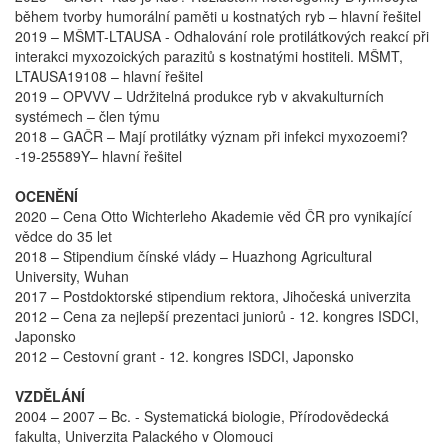
během tvorby humorální paměti u kostnatých ryb – hlavní řešitel
2019 – MŠMT-LTAUSA - Odhalování role protilátkových reakcí při
interakci myxozoických parazitů s kostnatými hostiteli. MŠMT,
LTAUSA19108 – hlavní řešitel
2019 – OPVVV – Udržitelná produkce ryb v akvakulturních
systémech – člen týmu
2018 – GAČR – Mají protilátky význam při infekci myxozoemi?
-19-25589Y– hlavní řešitel
OCENĚNÍ
2020 – Cena Otto Wichterleho Akademie věd ČR pro vynikající
vědce do 35 let
2018 – Stipendium čínské vlády – Huazhong Agricultural
University, Wuhan
2017 – Postdoktorské stipendium rektora, Jihočeská univerzita
2012 – Cena za nejlepší prezentaci juniorů - 12. kongres ISDCI,
Japonsko
2012 – Cestovní grant - 12. kongres ISDCI, Japonsko
VZDĚLÁNÍ
2004 – 2007 – Bc. - Systematická biologie, Přírodovědecká
fakulta, Univerzita Palackého v Olomouci