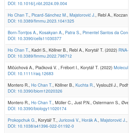
DOI: 10.1016/j.nbt.2024.09.004
Ho Chan T.
,
Picard-Sánchez M.
,
Majstorović J.
, Rebl A., Koczan D
DOI: 10.3389/fimmu.2023.1041325
Born-Torrijos A.
,
Kosakyan A.
,
Patra S.
,
Pimentel Santos da Concei
DOI: 10.3390/cells11030377
Ho Chan T.
, Kadri S., Köllner B., Rebl A., Korytář T. (2022)
RNA-seq
DOI: 10.3389/fimmu.2022.798712
Mičúchová A., Piačková V. , Frébort I., Korytář T. (2022)
Molecular 
DOI: 10.1111/raq.12683
Montero R.,
Ho Chan T.
, Köllner B.,
Kuchta R.
, Vysloužil J., Podho
DOI: 10.3390/biom12020326
Montero R.,
Ho Chan T.
, Müller C., Just P.N., Ostermann S., Øverl
DOI: 10.3390/biology11020174
Prokopchuk G.
, Korytář T.,
Juricová V.
,
Horák A.
,
Majstorović J.
, Š
DOI: 10.1038/s41396-022-01192-0