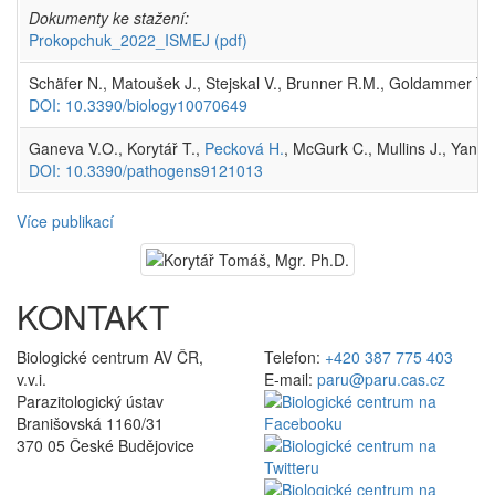
Dokumenty ke stažení:
Prokopchuk_2022_ISMEJ
(pdf)
Schäfer N., Matoušek J., Stejskal V., Brunner R.M., Goldammer T.,
DOI: 10.3390/biology10070649
Ganeva V.O., Korytář T.,
Pecková H.
, McGurk C., Mullins J., Yanes
DOI: 10.3390/pathogens9121013
Více publikací
KONTAKT
Biologické centrum AV ČR,
Telefon:
+420 387 775 403
v.v.i.
E-mail:
paru@paru.cas.cz
Parazitologický ústav
Branišovská 1160/31
370 05 České Budějovice