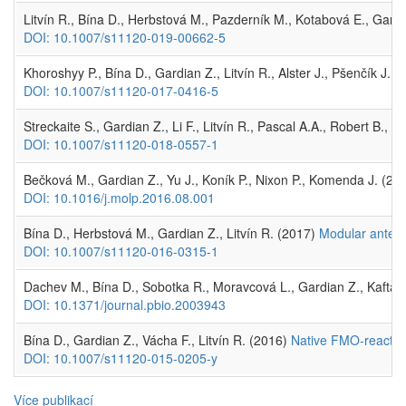
Litvín R., Bína D., Herbstová M., Pazderník M., Kotabová E., Gardia
DOI: 10.1007/s11120-019-00662-5
Khoroshyy P., Bína D., Gardian Z., Litvín R., Alster J., Pšenčík J. 
DOI: 10.1007/s11120-017-0416-5
Streckaite S., Gardian Z., Li F., Litvín R., Pascal A.A., Robert B., 
DOI: 10.1007/s11120-018-0557-1
Bečková M., Gardian Z., Yu J., Koník P., Nixon P., Komenda J. (20
DOI: 10.1016/j.molp.2016.08.001
Bína D., Herbstová M., Gardian Z., Litvín R. (2017)
Modular antenn
DOI: 10.1007/s11120-016-0315-1
Dachev M., Bína D., Sobotka R., Moravcová L., Gardian Z., Kaftan 
DOI: 10.1371/journal.pbio.2003943
Bína D., Gardian Z., Vácha F., Litvín R. (2016)
Native FMO-reaction
DOI: 10.1007/s11120-015-0205-y
Více publikací