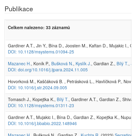
Publikace
Celkem nalezeno: 33 záznamů
Gardiner A.T., Jin Y., Bína D., Joosten M., Kaftan D., Mujakic I., 
DOI: 10.1128/msystems.01094-25
Mazanec H.
, Koník P.,
Bušková N.
,
Kyslík J.
, Gardian Z.,
Bílý T.
,
Ji
DOI: doi.org/10.1016/j.ijpara.2024.11.005
Hovorková M., Kaščáková B. , Petrásková L., Havlíčková P., Nováče
DOI: 10.1016/j.str.2024.09.005
Tomasch J., Kopejtka K.,
Bílý T.
, Gardiner A.T., Gardian Z., Shiva
DOI: 10.1128/msystems.01311-23
Gardiner A.T., Mujakic I., Bína D., Gardian Z., Kopejtka K., Nupur 
DOI: 10.1016/j.bbabio.2022.148946
Mazanec H.
, Bušková N., Gardian Z.,
Kuchta R.
(2023)
Secretion 