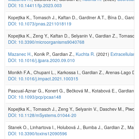
DOI: 10.14411/fp.2023.003
Kopejtka K., Tomasch J., Kaftan D., Gardiner A.T., Bína D., Gardi
DOI: 10.1073/pnas.2211018119
Kopejtka K., Zeng Y., Kaftan D., Selyanin V., Gardian Z., Tomasc
DOI: 10.3390/microorganisms9040768
Mazanec H.
, Konik P., Gardian Z.,
Kuchta R.
(2021)
Extracellular 
DOI: 10.1016/j.ijpara.2020.09.010
Monikh F.A., Chupani L., Karkossa I., Gardian Z., Arenas-Lago D.,
DOI: 10.1016/j.impact.2021.100315
Pascual-Aznar G., Konert G., Bečková M., Kotabová E., Gardian Z
DOI: 10.1093/pcp/pcaa148
Kopejtka K., Tomasch J., Zeng Y., Selyanin V., Daschev M., Piwos
DOI: 10.1128/mSystems.01044-20
Stanek O., Linhartova I., Holubová J., Bumba J., Gardian Z., Malan
DOI: 10.3390/toxins12090596