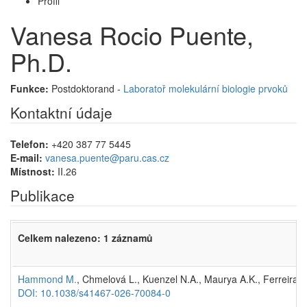
Profil
Vanesa Rocio Puente,
Ph.D.
Funkce:
Postdoktorand -
Laboratoř molekulární biologie prvoků
Kontaktní údaje
Telefon:
+420 387 77 5445
E-mail:
vanesa.puente@paru.cas.cz
Místnost:
II.26
Publikace
Celkem nalezeno: 1 záznamů
Hammond M.
, Chmelová L., Kuenzel N.A., Maurya A.K., Ferreira 
DOI: 10.1038/s41467-026-70084-0