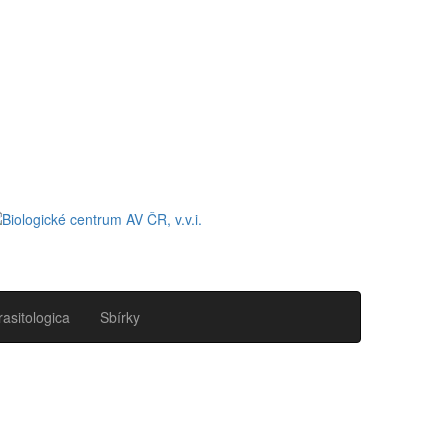
rasitologica
Sbírky