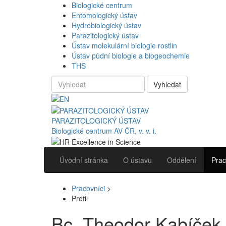
Biologické centrum
Entomologický ústav
Hydrobiologický ústav
Parazitologický ústav
Ústav molekulární biologie rostlin
Ústav půdní biologie a biogeochemie
THS
Vyhledat
PARAZITOLOGICKÝ ÚSTAV
Biologické centrum AV ČR, v. v. i.
Úvodní stránka
O ústavu
Oddělení
Prac
Pracovníci
>
Profil
Bc. Theodor Kabíček