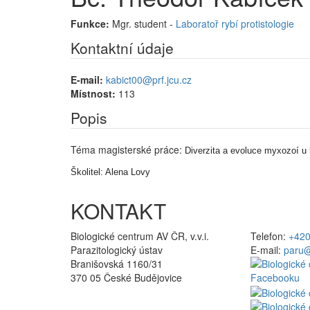
Funkce:
Mgr. student -
Laboratoř rybí protistologie
Kontaktní údaje
E-mail:
kabict00@prf.jcu.cz
Místnost:
113
Popis
Téma magisterské práce:
Diverzita a evoluce myxozoí u
Školitel: Alena Lovy
KONTAKT
Biologické centrum AV ČR, v.v.i.
Telefon:
+420
Parazitologický ústav
E-mail:
paru@
Branišovská 1160/31
370 05 České Budějovice