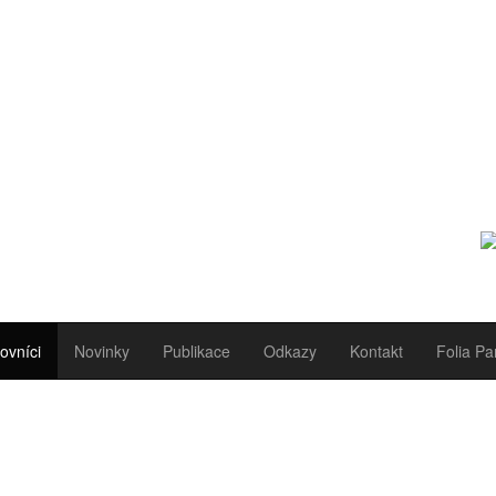
ovníci
Novinky
Publikace
Odkazy
Kontakt
Folia Pa