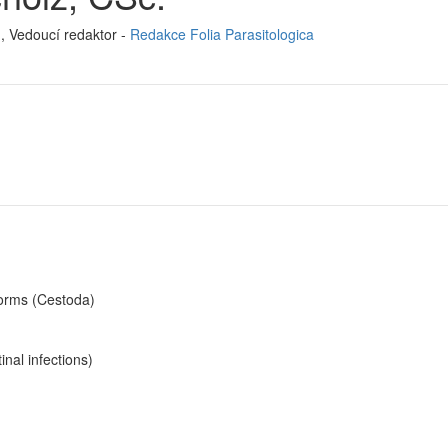
e
, Vedoucí redaktor -
Redakce Folia Parasitologica
worms (Cestoda)
nal infections)