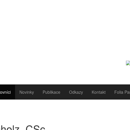
ovníci
Novinky
Publikace
Odkazy
Kontakt
Folia Pa
holz, CSc.