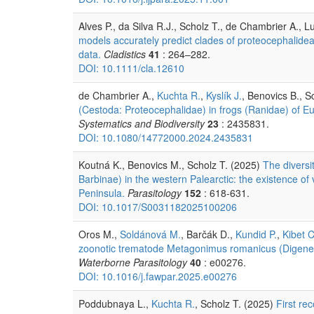
Alves P., da Silva R.J., Scholz T., de Chambrier A.,
models accurately predict clades of proteocephalid
data.
Cladistics
41
: 264–282.
DOI: 10.1111/cla.12610
de Chambrier A.,
Kuchta R.
,
Kyslík J.
, Benovics B., S
(Cestoda: Proteocephalidae) in frogs (Ranidae) of Eu
Systematics and Biodiversity
23
: 2435831.
DOI: 10.1080/14772000.2024.2435831
Koutná K., Benovics M., Scholz T. (2025)
The diversi
Barbinae) in the western Palearctic: the existence of 
Peninsula.
Parasitology
152
: 618-631.
DOI: 10.1017/S0031182025100206
Oros M.,
Soldánová M.
, Barčák D.,
Kundid P.
,
Kibet C
zoonotic trematode Metagonimus romanicus (Digenea:
Waterborne Parasitology
40
: e00276.
DOI: 10.1016/j.fawpar.2025.e00276
Poddubnaya L.,
Kuchta R.
, Scholz T. (2025)
First re