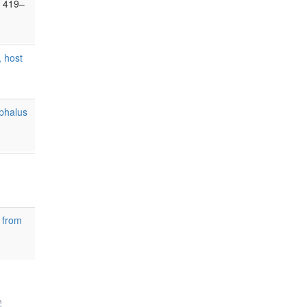
 419–
, host
ephalus
 from