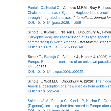
Pantoja C.
,
Kudlai O.
, Vanhove M.P.M., Bray R., Luqu
Chalcinotrematinae (Digenea: Haploporidae): erecti
through integrated analyses.
International Journal fo
DOI: 10.1016/j.ijpara.2025.11.005
Scholz T., Kudlai O., Nielsen E., Choudhury A., Reyd
Caryophyllidea) and redescription of its type specie
commersonii) in North America.
Parasitology Resear
DOI: 10.1007/s00436-026-08648-8
Scholz T.,
Pantoja C.
, Adámek J., Hronek J. (2026)
M
Europe: Random occurrence of an unknown parasite o
44
: e00353.
DOI: 10.1016/j.fawpar.2026.e00353
Scholz T., Wolf M.C., Choudhury A. (2026)
The hidde
America: description of a new species from golden s
DOI: 10.1645/25-56
Soldánová M.
,
Pantoja C.
,
Kundid P.
,
Kuchta R.
, Oro
(Digenea), including their first record in Europe after
DOI: 10.1016/j.ijpara.2025.11.001