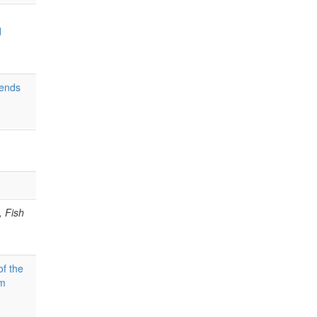
d
rends
, Fish
f the
om