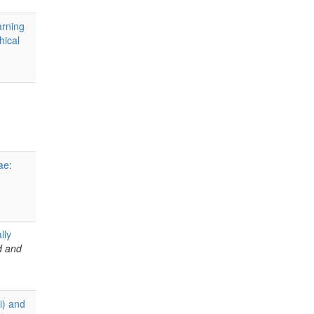
arning
hical
ae:
lly
d and
i) and