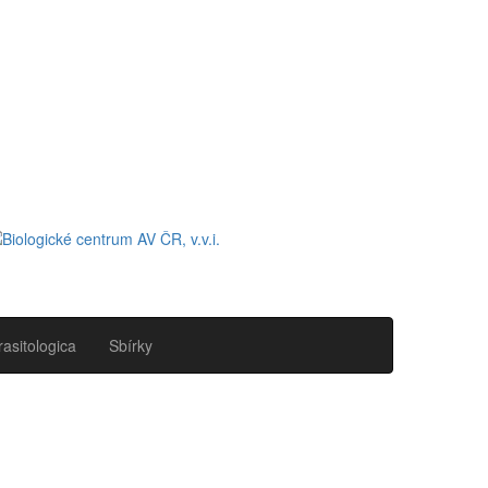
rasitologica
Sbírky