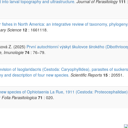
nto larval topography and ultrastructure.
Journal of Parasitology
111
:
fishes in North America: an integrative review of taxonomy, phylogeny
inary Science
12
: 1661118.
ková Z. (2025)
První autochtonní výskyt škulovce širokého (Dibothrioc
e, Imunologie
74
: 76–79.
vision of Isoglaridacris (Cestoda: Caryophyllidea), parasites of suckers
y and description of four new species.
Scientific Reports
15
: 20551.
new species of Ophiotaenia La Rue, 1911 (Cestoda: Proteocephalidae)
r
Folia Parasitologica
71
: 020.