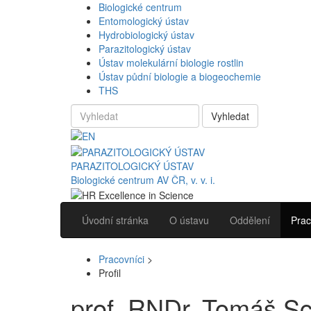
Biologické centrum
Entomologický ústav
Hydrobiologický ústav
Parazitologický ústav
Ústav molekulární biologie rostlin
Ústav půdní biologie a biogeochemie
THS
Vyhledat
PARAZITOLOGICKÝ ÚSTAV
Biologické centrum AV ČR, v. v. i.
Úvodní stránka
O ústavu
Oddělení
Prac
Pracovníci
>
Profil
prof. RNDr. Tomáš Sc