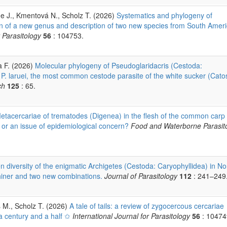
e J., Kmentová N., Scholz T. (2026)
Systematics and phylogeny of
on of a new genus and description of two new species from South Amer
r Parasitology
56
: 104753.
a F. (2026)
Molecular phylogeny of Pseudoglaridacris (Cestoda:
s, P. laruei, the most common cestode parasite of the white sucker (Cat
ch
125
: 65.
etacercariae of trematodes (Digenea) in the flesh of the common carp 
r an issue of epidemiological concern?
Food and Waterborne Parasit
n diversity of the enigmatic Archigetes (Cestoda: Caryophyllidea) in No
hiner and two new combinations.
Journal of Parasitology
112
: 241–249
s M., Scholz T. (2026)
A tale of tails: a review of zygocercous cercariae
 a century and a half ✩
International Journal for Parasitology
56
: 10474