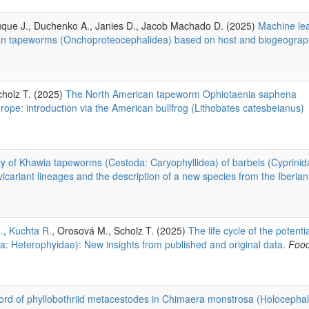
 Luque J., Duchenko A., Janies D., Jacob Machado D. (2025)
Machine le
ean tapeworms (Onchoproteocephalidea) based on host and biogeograp
cholz T. (2025)
The North American tapeworm Ophiotaenia saphena
rope: introduction via the American bullfrog (Lithobates catesbeianus)
ty of Khawia tapeworms (Cestoda: Caryophyllidea) of barbels (Cyprinid
vicariant lineages and the description of a new species from the Iberian
.
,
Kuchta R.
, Orosová M., Scholz T. (2025)
The life cycle of the potentia
 Heterophyidae): New insights from published and original data.
Foo
cord of phyllobothriid metacestodes in Chimaera monstrosa (Holocephal