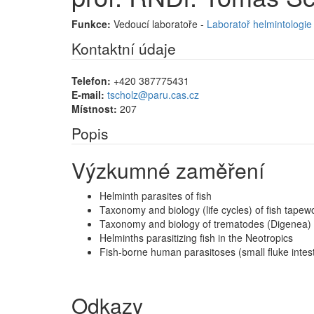
Funkce:
Vedoucí laboratoře -
Laboratoř helmintologi
Kontaktní údaje
Telefon:
+420 387775431
E-mail:
tscholz@paru.cas.cz
Místnost:
207
Popis
Výzkumné zaměření
Helminth parasites of fish
Taxonomy and biology (life cycles) of fish tape
Taxonomy and biology of trematodes (Digenea)
Helminths parasitizing fish in the Neotropics
Fish-borne human parasitoses (small fluke intesti
Odkazy