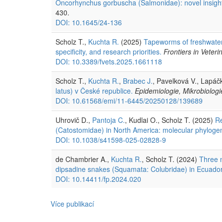
Oncorhynchus gorbuscha (Salmonidae): novel insight i
430.
DOI: 10.1645/24-136
Scholz T.,
Kuchta R.
(2025)
Tapeworms of freshwater 
specificity, and research priorities.
Frontiers in Veter
DOI: 10.3389/fvets.2025.1661118
Scholz T.,
Kuchta R.
,
Brabec J.
, Pavelková V., Lapáč
latus) v České republice.
Epidemiologie, Mikrobiologi
DOI: 10.61568/emi/11-6445/20250128/139689
Uhrovič D.,
Pantoja C.
, Kudlai O., Scholz T. (2025)
Re
(Catostomidae) in North America: molecular phylogen
DOI: 10.1038/s41598-025-02828-9
de Chambrier A.,
Kuchta R.
, Scholz T. (2024)
Three 
dipsadine snakes (Squamata: Colubridae) in Ecuado
DOI: 10.14411/fp.2024.020
Více publikací