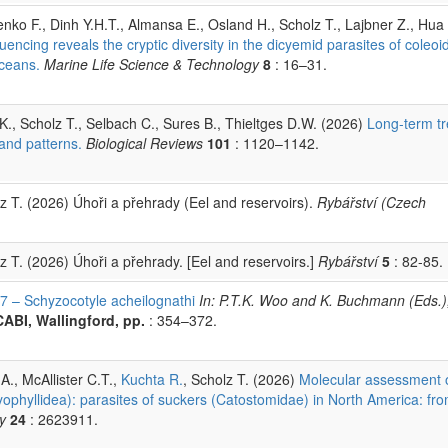
enko F., Dinh Y.H.T., Almansa E., Osland H., Scholz T., Lajbner Z., Hua
encing reveals the cryptic diversity in the dicyemid parasites of coleoi
Oceans.
Marine Life Science & Technology
8
: 16–31.
., Scholz T., Selbach C., Sures B., Thieltges D.W. (2026)
Long-term t
 and patterns.
Biological Reviews
101
: 1120–1142.
lz T. (2026) Úhoři a přehrady (Eel and reservoirs).
Rybářství (Czech
lz T. (2026) Úhoři a přehrady. [Eel and reservoirs.]
Rybářství
5
: 82-85.
7 – Schyzocotyle acheilognathi
In: P.T.K. Woo and K. Buchmann (Eds.)
CABI, Wallingford, pp.
: 354–372.
A., McAllister C.T.,
Kuchta R.
, Scholz T. (2026)
Molecular assessment o
ophyllidea): parasites of suckers (Catostomidae) in North America: fr
y
24
: 2623911.