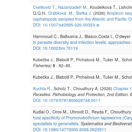
Cvetković T.
,
Nazarizadeh M.
, Koudelková T., Lishch
Q.Q.H.,
Drábková M.
,
Štefka J.
(2026)
Amplicon sequ
cephalopods sampled from the Atlantic and Pacific 
DOI: 10.1007/s42995-026-00353-w
Hammoud C., Balbuena J., Blasco-Costa I., O’dwyer K
in parasite diversity and infection levels: approaches
DOI: 10.1002/brv.70119
Kubečka J., Blabolil P., Prchalová M., Tušer M., Scho
Fisheries)
5
: 82–85.
Kubečka J., Blabolil P., Prchalová M., Tušer M., Scho
Kuchta R.
, Scholz T., Choudhury A. (2026)
Chapter 1
Parasites: Pathobiology and Protection, 2nd Edition.
DOI: 10.1079/9781800628748.0017
Kudlai O., Oros M., Uhrovič D., Reyda F., Choudhury 
host specificity of Promonobothrium tapeworms (Cary
specialists to generalists.
Systematics and Biodiversit
DOI: 10.1080/14772000.2026.2623911