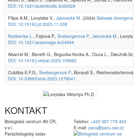
DOI: 10.1021/acsinfecdis.3c00529
Filipe A.M., Levytska V.,
Jalovecká M.
(2024)
Babesia divergens.
T
DOI: 10.1016/j.pt.2023.11.008
Robbertse L.
, Fajtová P.,
Šnebergerová P.
,
Jalovecká M.
, Levytska
DOI: 10.1021/acsomega.4c04564
Alsarraf M., Baneth G., Bogucka-Kocka A., Ciuca L., Dwużnik-Szarek
DOI: 10.1016/j.vetpar.2023.109882
Cubillos E.F.G.,
Šnebergerová P.
, Borsodi Š., Reichensdorferová D
DOI: 10.3389/fcimb.2023.1278041
KONTAKT
Biologické centrum AV ČR,
Telefon:
+420 387 775 403
v.v.i.
E-mail:
paru@paru.cas.cz
Parazitologický ústav