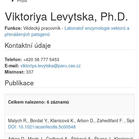
Profil
Viktoriya Levytska, Ph.D.
Funkce:
Vědecký pracovník -
Laboratoř enzymologie vektorů a
přenášených patogenů
Kontaktní údaje
Telefon:
+420 38 777 5453
E-mail:
viktoriya.levytska@paru.cas.cz
Místnost:
337
Publikace
Celkem nalezeno: 6 záznamů
Malych R., Bordat Y., Klanicová K., Arbon D., Zahedifard F. , Šipk
DOI: 10.1021/acsinfecdis.5c00548
Arbon D., Mach J., Čadková A., Šipková A., Štursa J., Klanicová K