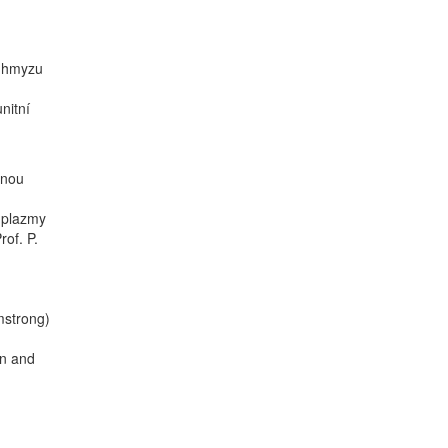
m hmyzu
nitní
rnou
í plazmy
of. P.
mstrong)
on and