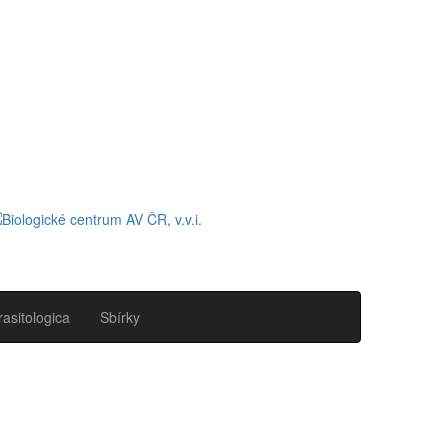
rasitologica
Sbírky