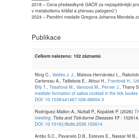
2018 – Cena předsedkyně GAČR za nejúspěšnější proj
v metabolismu klíšťat a přenosu patogenů”)
2024 – Pamětní medaile Gregora Johanna Mendela za 
Publikace
Celkem nalezeno: 102 záznamů
Nìng C.,
Valdés J. J.
, Mateos-Hernández L., Rakotobe
Cartereau A., Taillebois E., Attoui H.,
Frantová H.
,
Ur
Bílý T.
,
Tesařová M.
,
Vancová M.
,
Perner J.
, Thany S
mediate formation of saliva cocktail in the tick Ixodes 
DOI: 10.1038/s41467-026-68654-3
Rodríguez-Mallon A., Nuttall P., Kopáček P. (2026)
Th
meeting.
Ticks and Tick-borne Diseases
17
: 102614
DOI: 10.1016/j.ttbdis.2026.102614
Antão S.C., Pavanelo D.B., Esteves E., Nassar M.B., Al