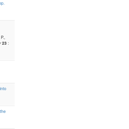
pp.
P.,
y
23
:
into
 the