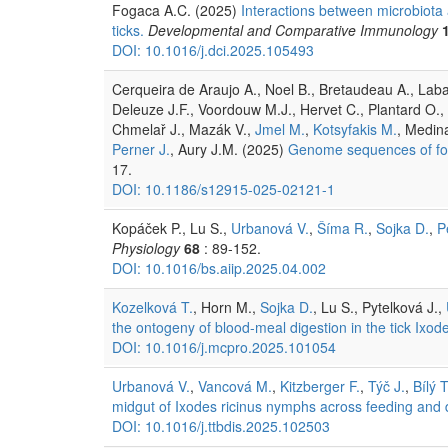
Fogaca A.C. (2025)
Interactions between microbiota
ticks.
Developmental and Comparative Immunology
DOI: 10.1016/j.dci.2025.105493
Cerqueira de Araujo A., Noel B., Bretaudeau A., Labadi
Deleuze J.F., Voordouw M.J., Hervet C., Plantard O.,
Chmelař J., Mazák V.,
Jmel M.
,
Kotsyfakis M.
, Medin
Perner J.
, Aury J.M. (2025)
Genome sequences of four
17.
DOI: 10.1186/s12915-025-02121-1
Kopáček P., Lu S.,
Urbanová V.
,
Šíma R.
,
Sojka D.
,
P
Physiology
68
: 89-152.
DOI: 10.1016/bs.aiip.2025.04.002
Kozelková T.
, Horn M.,
Sojka D.
, Lu S., Pytelková J.,
the ontogeny of blood-meal digestion in the tick Ixode
DOI: 10.1016/j.mcpro.2025.101054
Urbanová V.
,
Vancová M.
,
Kitzberger F.
,
Týč J.
,
Bílý T
midgut of Ixodes ricinus nymphs across feeding and 
DOI: 10.1016/j.ttbdis.2025.102503