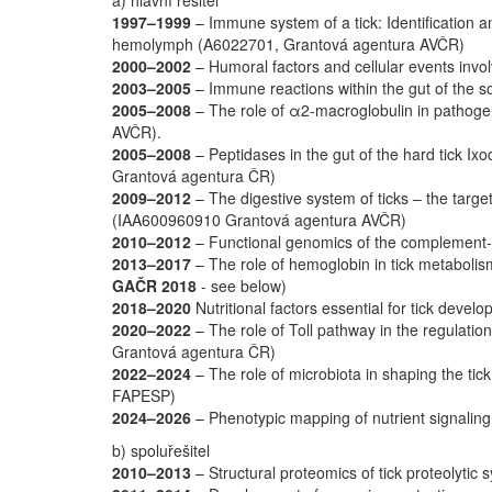
1997–1999
– Immune system of a tick: Identification an
hemolymph (A6022701, Grantová agentura AVČR)
2000–2002
– Humoral factors and cellular events inv
2003–2005
– Immune reactions within the gut of the 
2005–2008
– The role of α2-macroglobulin in pathogen
AVČR).
2005–2008
– Peptidases in the gut of the hard tick Ixo
Grantová agentura ČR)
2009–2012
– The digestive system of ticks – the targe
(IAA600960910 Grantová agentura AVČR)
2010–2012
– Functional genomics of the complement-li
2013–2017
– The role of hemoglobin in tick metabol
GAČR 2018
- see below)
2018–2020
Nutritional factors essential for tick dev
2020–2022
– The role of Toll pathway in the regulati
Grantová agentura ČR)
2022–2024
– The role of microbiota in shaping the 
FAPESP)
2024–2026
– Phenotypic mapping of nutrient signalin
b) spoluřešitel
2010–2013
– Structural proteomics of tick proteolyt