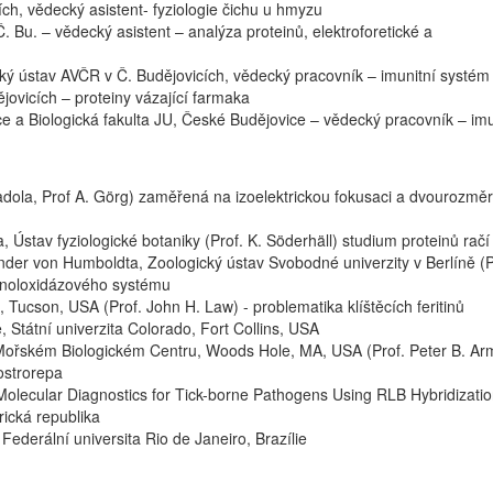
ch, vědecký asistent- fyziologie čichu u hmyzu
 Bu. – vědecký asistent – analýza proteinů, elektroforetické a
cký ústav AVČR v Č. Budějovicích, vědecký pracovník – imunitní systé
jovicích – proteiny vázající farmaka
ce a Biologická fakulta JU, České Budějovice – vědecký pracovník – imu
adola, Prof A. Görg) zaměřená na izoelektrickou fokusaci a dvourozmě
a, Ústav fyziologické botaniky (Prof. K. Söderhäll) studium proteinů rač
der von Humboldta, Zoologický ústav Svobodné univerzity v Berlíně (Pr
enoloxidázového systému
, Tucson, USA (Prof. John H. Law) - problematika klíštěcích feritinů
, Státní univerzita Colorado, Fort Collins, USA
 Mořském Biologickém Centru, Woods Hole, MA, USA (Prof. Peter B. Ar
ostrorepa
olecular Diagnostics for Tick-borne Pathogens Using RLB Hybridizati
rická republika
Federální universita Rio de Janeiro, Brazílie