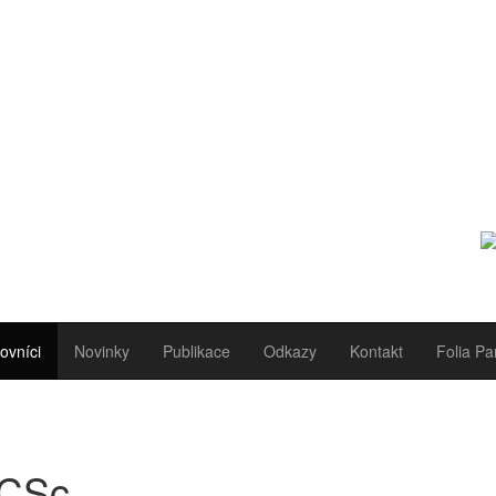
ovníci
Novinky
Publikace
Odkazy
Kontakt
Folia Pa
 CSc.