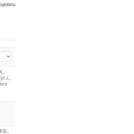
oglobinu
K.,
Týč J.
,
tors
a
F.D.,