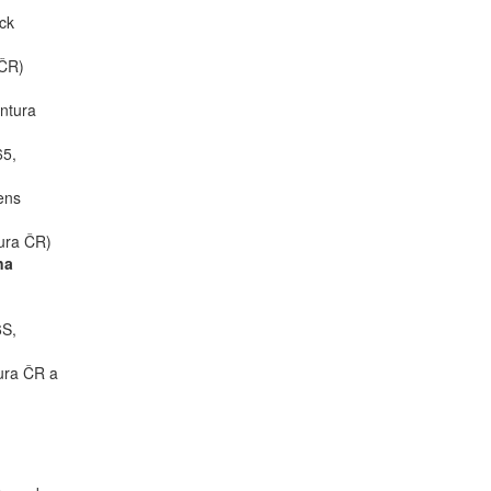
ick
 ČR)
ntura
65,
gens
ura ČR)
na
6S,
tura ČR a