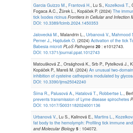
Garcia Guizzo M.
,
Frantová H.
, Lu S.,
Kozelková T.
,
Fogaca A.C., Žůrek L., Kopáček P. (2024)
The immune
tick Ixodes ricinus
Frontiers in Cellular and Infection 
DOI: 10.3389/fcimb.2024.1450353
Jalovecká M.
, Malandrin L.,
Urbanová V.
,
Mahmood 
Perner J.
,
Hajdušek O.
(2024)
Activation of the tick 
Babesia microti
PLoS Pathogens
20
: e1012743.
DOI: 10.1371/journal.ppat.1012743
Matoušková Z., Orsághová K., Srb P., Pytelková J., 
Kopáček P., Mareš M. (2024)
An unusual two-domain t
inhibition of cysteine cathepsins modulated by glyc
DOI: 10.3390/ijms25042240
Šíma R.
,
Palusová A.
,
Hatalová T.
,
Robbertse L.
, Be
prevents transmission of Lyme disease spirochetes
P
DOI: 10.1017/S0031182024001136
Urbanová V.
, Lu S., Kalinová E.,
Martins L.
,
Kozelkov
fat body to the hemolymph: Profiling tick immune an
and Molecular Biology
5
: 104072.