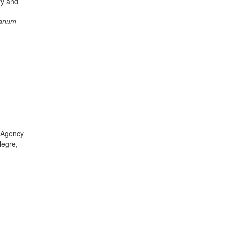
ry and
anum
l Agency
legre,