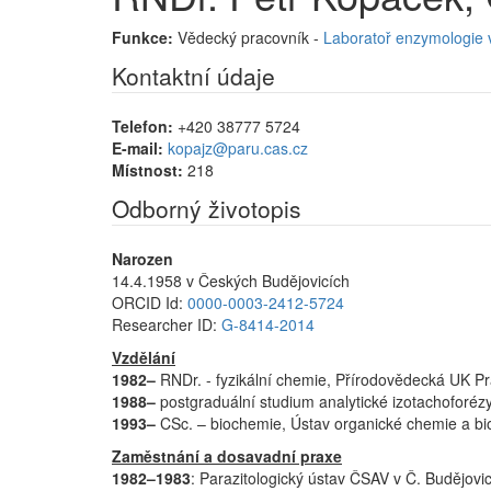
Funkce:
Vědecký pracovník -
Laboratoř enzymologie 
Kontaktní údaje
Telefon:
+420 38777 5724
E-mail:
kopajz@paru.cas.cz
Místnost:
218
Odborný životopis
Narozen
14.4.1958 v Českých Budějovicích
ORCID Id:
0000-0003-2412-5724
Researcher ID:
G-8414-2014
Vzdělání
1982–
RNDr. - fyzikální chemie, Přírodovědecká UK P
1988–
postgraduální studium analytické izotachoforézy
1993–
CSc. – biochemie, Ústav organické chemie a b
Zaměstnání a dosavadní praxe
1982–1983
: Parazitologický ústav ČSAV v Č. Budějovic