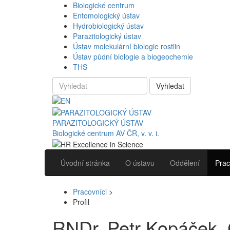
Biologické centrum
Entomologický ústav
Hydrobiologický ústav
Parazitologický ústav
Ústav molekulární biologie rostlin
Ústav půdní biologie a biogeochemie
THS
Vyhledat
PARAZITOLOGICKÝ ÚSTAV
Biologické centrum AV ČR, v. v. i.
Úvodní stránka
O ústavu
Oddělení
Prac
Pracovníci
>
Profil
RNDr. Petr Kopáček,