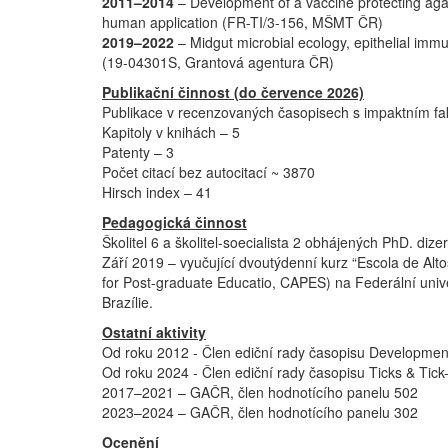
2011–2014
– Development of a vaccine protecting again
human application (FR-TI/3-156, MŠMT ČR)
2019–2022
– Midgut microbial ecology, epithelial imm
(19-04301S, Grantová agentura ČR)
Publikační činnost (do července 2026)
Publikace v recenzovaných časopisech s impaktním f
Kapitoly v knihách – 5
Patenty – 3
Počet citací bez autocitací ~ 3870
Hirsch index – 41
Pedagogická činnost
Školitel 6 a školitel-soecialista 2 obhájených PhD. diz
Září 2019 – vyučující dvoutýdenní kurz “Escola de Alt
for Post-graduate Educatio, CAPES) na Federální unive
Brazílie.
Ostatní aktivity
Od roku 2012 - Člen ediční rady časopisu Developmen
Od roku 2024 - Člen ediční rady časopisu Ticks & Tick
2017–2021 – GAČR, člen hodnotícího panelu 502
2023–2024 – GAČR, člen hodnotícího panelu 302
Ocenění