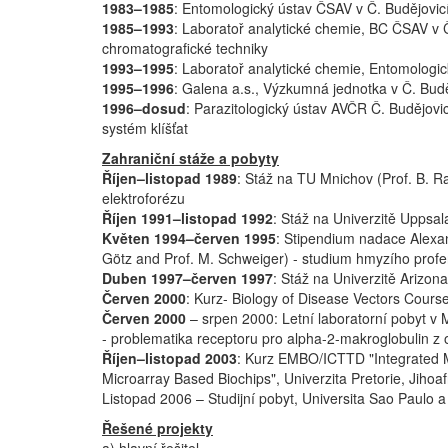
1983–1985
: Entomologický ústav ČSAV v Č. Budějovicí
1985–1993
: Laboratoř analytické chemie, BC ČSAV v Č.
chromatografické techniky
1993–1995
: Laboratoř analytické chemie, Entomologi
1995–1996
: Galena a.s., Výzkumná jednotka v Č. Budě
1996–dosud
: Parazitologický ústav AVČR Č. Budějovi
systém klíšťat
Zahraniční stáže a pobyty
Říjen–listopad 1989
: Stáž na TU Mnichov (Prof. B. R
elektroforézu
Říjen 1991–listopad 1992
: Stáž na Univerzitě Uppsal
Květen 1994–červen 1995
: Stipendium nadace Alexan
Götz and Prof. M. Schweiger) - studium hmyzího prof
Duben 1997–červen 1997
: Stáž na Univerzitě Arizona
Červen 2000
: Kurz- Biology of Disease Vectors Course
Červen 2000
– srpen 2000: Letní laboratorní pobyt v
- problematika receptoru pro alpha-2-makroglobulin z 
Říjen–listopad 2003
: Kurz EMBO/ICTTD "Integrated M
Microarray Based Biochips", Univerzita Pretorie, Jihoaf
Listopad 2006 – Studijní pobyt, Universita Sao Paulo a 
Řešené projekty
a) hlavní řešitel