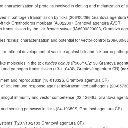
d characterization of proteins involved in clotting and melanization of t
olved in pathogen transmission by ticks (206/00/266 Grantová agentura
soft tick Ornithodoros moubata (A6022307 Grantová agentura AVČR)
 transmission by the tick
Ixodes ricinus
(IAA600220603, Grantová age
des ricinus: characterization and potential for vector-control (206/060/8
t for rational development of vaccine against tick and tick-borne patho
ke molecules in the tick
Ixodes ricinus
(P506/10/2136 Grantová agent
ism and pathogen transmission (13-11043S, Grantová agentura ČR)
(ce
elopment and reproduction (18-01832S, Grantová agentura ČR)
on of tick immune response against tick-transmitted pathogens (20-0573
tick midgut immunity and vector competence (22-12648J, Grantová agen
g and sensing pathways in ticks (24-10659S, Grantová agentura ČR)
ic systems (P207/10/2183 Grantová agentura ČR)