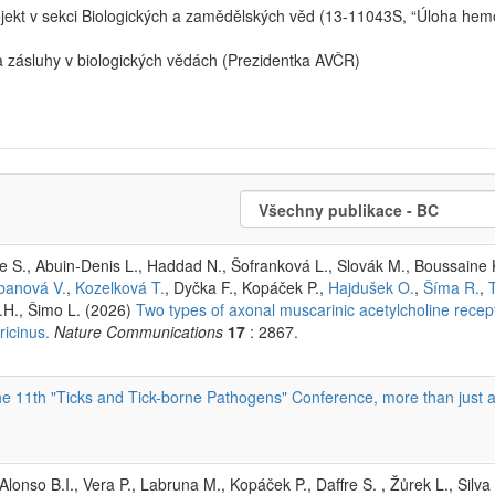
ekt v sekci Biologických a zamědělských věd (13-11043S, “Úloha hem
zásluhy v biologických vědách (Prezidentka AVČR)
 S., Abuin-Denis L., Haddad N., Šofranková L., Slovák M., Boussaine 
banová V.
,
Kozelková T.
, Dyčka F., Kopáček P.,
Hajdušek O.
,
Šíma R.
,
.H., Šimo L. (2026)
Two types of axonal muscarinic acetylcholine recep
ricinus.
Nature Communications
17
: 2867.
e 11th "Ticks and Tick-borne Pathogens" Conference, more than just 
.
onso B.I., Vera P., Labruna M., Kopáček P., Daffre S. , Žůrek L., Silva 