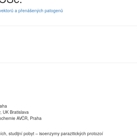
vektorů a přenášených patogenů
raha
, UK Bratislava
iochemie AVČR, Praha
ích, studijní pobyt – isoenzymy parazitických protozoí