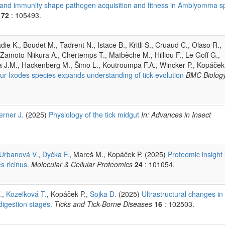
 and immunity shape pathogen acquisition and fitness in Amblyomma s
172
: 105493.
e K., Boudet M., Tadrent N., Istace B., Kritli S., Cruaud C., Olaso R.,
 Zamoto-Niikura A., Chertemps T., Maïbèche M., Hilliou F., Le Goff G.,
a J.M., Hackenberg M., Šimo L., Koutroumpa F.A., Wincker P., Kopáček 
 Ixodes species expands understanding of tick evolution
BMC Biolog
erner J.
(2025)
Physiology of the tick midgut
In: Advances in Insect
Urbanová V.
,
Dyčka F.
, Mareš M., Kopáček P. (2025)
Proteomic insight 
s ricinus.
Molecular & Cellular Proteomics
24
: 101054.
.
,
Kozelková T.
, Kopáček P.,
Sojka D.
(2025)
Ultrastructural changes in
digestion stages.
Ticks and Tick-Borne Diseases
16
: 102503.