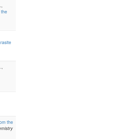
.,
 the
rasite
.,
om the
emistry