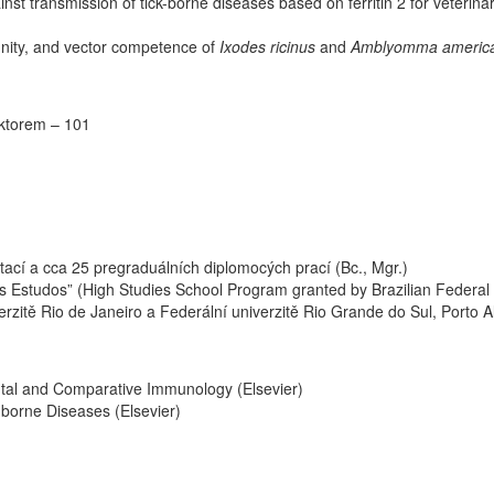
st transmission of tick-borne diseases based on ferritin 2 for veterina
unity, and vector competence of
Ixodes ricinus
and
Amblyomma americ
aktorem – 101
ertací a cca 25 pregraduálních diplomocých prací (Bc., Mgr.)
os Estudos” (High Studies School Program granted by Brazilian Federa
rzitě Rio de Janeiro a Federální univerzitě Rio Grande do Sul, Porto A
tal and Comparative Immunology (Elsevier)
-borne Diseases (Elsevier)