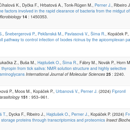
 Číhalová K., Dyčka F., Hrbatová A., Tonk-Rügen M.,
Perner J.
, Ribeiro J
 factors involved in the rapid clearance of bacteria from the midgut of
Microbiology
14
: 1450353.
S.
,
Šnebergerová P.
,
Pekľanská M.
,
Pavlasová V.
,
Šíma R.
, Kopáček P.,
Toll pathway to control infection of Ixodes ricinus by the apicomplexan pa
Kukačka Z., Buša M.,
Hajdušek O.
,
Šíma R.
, Fábry M., Novák P., Horn M
hyropin from tick saliva: NMR solution structure and highly selective
osaminoglycans
International Journal of Molecular Sciences
25
: 2240.
rková P., Moos M., Kopáček P.,
Urbanová V.
,
Perner J.
(2024)
Fipronil
arasitology
151
: 953–961.
á T.
, Dycka F., Ribeiro J.,
Hajdušek O.
,
Perner J.
, Kopáček P. (2024)
Fr
d storage proteins through transcriptomics and proteomics
Insect Bioch