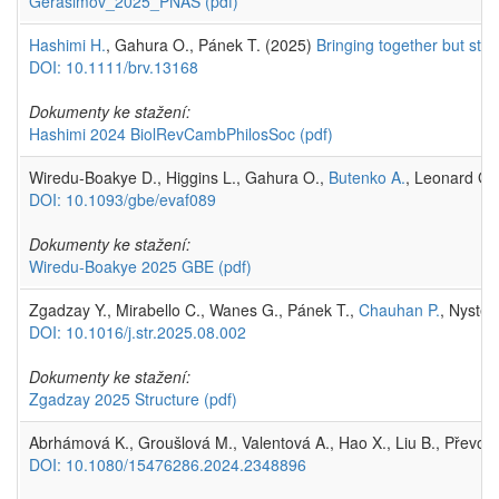
Gerasimov_2025_PNAS
(pdf)
Hashimi H.
, Gahura O., Pánek T. (2025)
Bringing together but sta
DOI: 10.1111/brv.13168
Dokumenty ke stažení:
Hashimi 2024 BiolRevCambPhilosSoc
(pdf)
Wiredu-Boakye D., Higgins L., Gahura O.,
Butenko A.
, Leonard G.
DOI: 10.1093/gbe/evaf089
Dokumenty ke stažení:
Wiredu-Boakye 2025 GBE
(pdf)
Zgadzay Y., Mirabello C., Wanes G., Pánek T.,
Chauhan P.
, Nysted
DOI: 10.1016/j.str.2025.08.002
Dokumenty ke stažení:
Zgadzay 2025 Structure
(pdf)
Abrhámová K., Groušlová M., Valentová A., Hao X., Liu B., Převor
DOI: 10.1080/15476286.2024.2348896