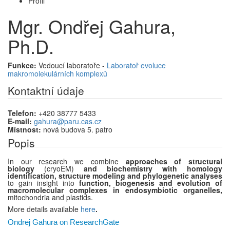
Profil
Mgr. Ondřej Gahura,
Ph.D.
Funkce:
Vedoucí laboratoře -
Laboratoř evoluce
makromolekulárních komplexů
Kontaktní údaje
Telefon:
+420 38777 5433
E-mail:
gahura@paru.cas.cz
Místnost:
nová budova 5. patro
Popis
In our research we combine
approaches of structural
biology
(cryoEM)
and biochemistry with homology
identification, structure modeling and phylogenetic analyses
to gain insight into
function, biogenesis and evolution of
macromolecular complexes in endosymbiotic organelles,
mitochondria and plastids.
More details available
here
.
Ondrej Gahura on ResearchGate