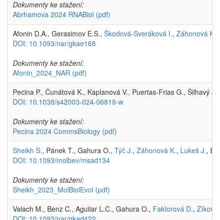
Dokumenty ke stažení:
Abrhamova 2024 RNABiol
(pdf)
Afonin D.A., Gerasimov E.S.,
Škodová-Sveráková I.
,
Záhonová K.
,
DOI: 10.1093/nar/gkae168
Dokumenty ke stažení:
Afonin_2024_NAR
(pdf)
Pecina P., Čunátová K., Kaplanová V., Puertas-Frias G., Šilhavý 
DOI: 10.1038/s42003-024-06819-w
Dokumenty ke stažení:
Pecina 2024 CommsBiology
(pdf)
Sheikh S.
, Pánek T., Gahura O.,
Týč J.
,
Záhonová K.
,
Lukeš J.
, El
DOI: 10.1093/molbev/msad134
Dokumenty ke stažení:
Sheikh_2023_MolBiolEvol
(pdf)
Valach M., Benz C., Aguilar L.C., Gahura O.,
Faktorová D.
,
Zíková 
DOI: 10.1093/nar/gkad422