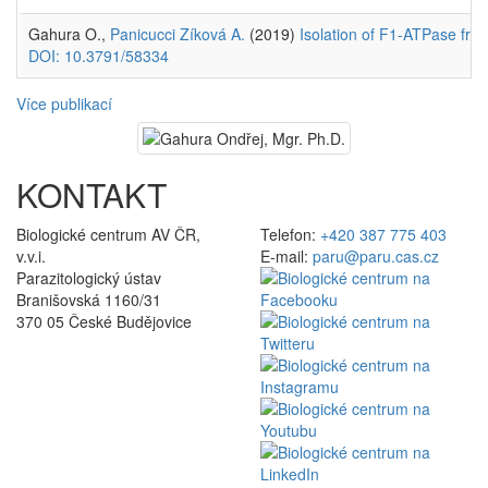
Gahura O.,
Panicucci Zíková A.
(2019)
Isolation of F1-ATPase fro
DOI: 10.3791/58334
Více publikací
KONTAKT
Biologické centrum AV ČR,
Telefon:
+420 387 775 403
v.v.i.
E-mail:
paru@paru.cas.cz
Parazitologický ústav
Branišovská 1160/31
370 05 České Budějovice