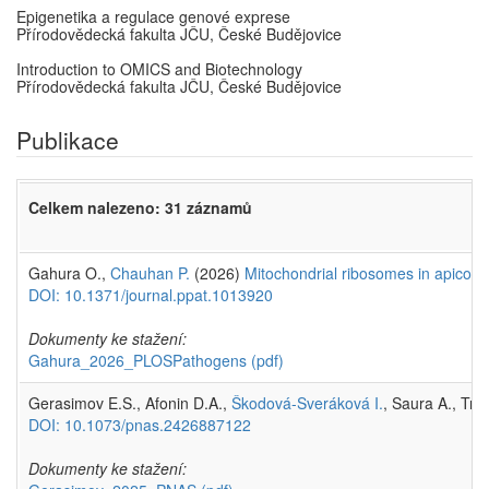
Epigenetika a regulace genové exprese
Přírodovědecká fakulta JČU, České Budějovice
Introduction to OMICS and Biotechnology
Přírodovědecká fakulta JČU, České Budějovice
Publikace
Celkem nalezeno: 31 záznamů
Gahura O.,
Chauhan P.
(2026)
Mitochondrial ribosomes in apicomp
DOI: 10.1371/journal.ppat.1013920
Dokumenty ke stažení:
Gahura_2026_PLOSPathogens
(pdf)
Gerasimov E.S., Afonin D.A.,
Škodová-Sveráková I.
, Saura A., Tr
DOI: 10.1073/pnas.2426887122
Dokumenty ke stažení: