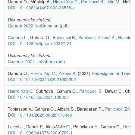
Gahura O., Mühleip A.,
Hierro-Yap C.
,
Panicucci B.
,
Jain M.
, Holla
DOI: 10.1038/s41467-022-33588-z
Dokumenty ke stažení:
Gahura 2022 NatCommun
(pdf)
Cadena L.
, Gahura O.,
Panicucci B.
,
Panicucci Zíková A.
,
Hashimi 
DOI: 10.1128/mSphere.00327-21
Dokumenty ke stažení:
Cadena_2021_mSphere
(pdf)
Gahura O.,
Hierro-Yap C.
,
Zíková A.
(2021)
Redesigned and reverse
DOI: 10.1017/S0031182021000202
Hierro-Yap C.
, Šubrtová , Gahura O.,
Panicucci B.
, Dewar C., Chin
DOI: 10.1016/j.jbc.2021.100357
Tobiasson V., Gahura O., Aibara S., Baradaran R.,
Panicucci Zíkov
DOI: 10.1101/2020.06.28.176446
Lukeš J., Danek P., Alejo-Valle O., Potůčková E., Gahura O., Heckl 
DOI: 10.1038/s41375-020-0769-1