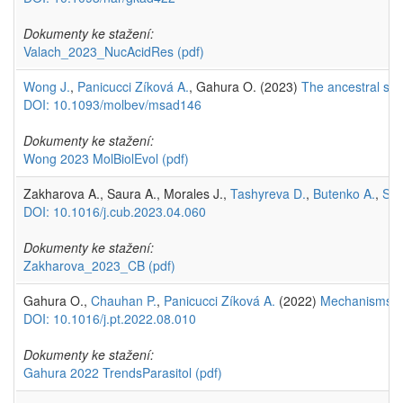
Dokumenty ke stažení:
Valach_2023_NucAcidRes
(pdf)
Wong J.
,
Panicucci Zíková A.
, Gahura O. (2023)
The ancestral sha
DOI: 10.1093/molbev/msad146
Dokumenty ke stažení:
Wong 2023 MolBiolEvol
(pdf)
Zakharova A., Saura A., Morales J.,
Tashyreva D.
,
Butenko A.
,
Svo
DOI: 10.1016/j.cub.2023.04.060
Dokumenty ke stažení:
Zakharova_2023_CB
(pdf)
Gahura O.,
Chauhan P.
,
Panicucci Zíková A.
(2022)
Mechanisms an
DOI: 10.1016/j.pt.2022.08.010
Dokumenty ke stažení:
Gahura 2022 TrendsParasitol
(pdf)