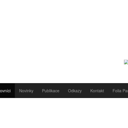
ovníci
Novinky
Publikace
Odkazy
Kontakt
Folia Pa