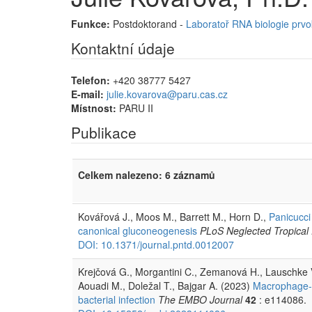
Funkce:
Postdoktorand -
Laboratoř RNA biologie prv
Kontaktní údaje
Telefon:
+420 38777 5427
E-mail:
julie.kovarova@paru.cas.cz
Místnost:
PARU II
Publikace
Celkem nalezeno: 6 záznamů
Kovářová J., Moos M., Barrett M., Horn D.,
Panicucci
canonical gluconeogenesis
PLoS Neglected Tropical
DOI: 10.1371/journal.pntd.0012007
Krejčová G., Morgantini C., Zemanová H., Lauschke 
Aouadi M., Doležal T., Bajgar A. (2023)
Macrophage-de
bacterial infection
The EMBO Journal
42
: e114086.