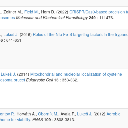
., Zoltner M.,
Field M.
, Horn D. (2022)
CRISPR/Cas9-based precision t
anosomes
Molecular and Biochemical Parasitology
249
: 111476.
.,
Lukeš J.
(2016)
Roles of the Nfu Fe-S targeting factors in the trypa
46
: 641-651.
,
Lukeš J.
(2014)
Mitochondrial and nucleolar localization of cysteine
anosoma brucei
Eukaryotic Cell
13
: 353-362.
ontov P.
, Horváth A.,
Oborník M.
, Ayala F.,
Lukeš J.
(2012)
Aerobic
eme for viability.
PNAS
109
: 3808-3813.