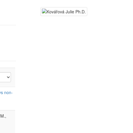
ys non-
 M.,