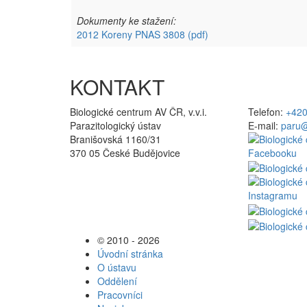
Dokumenty ke stažení:
2012 Koreny PNAS 3808
(pdf)
KONTAKT
Biologické centrum AV ČR, v.v.i.
Telefon:
+420
Parazitologický ústav
E-mail:
paru@
Branišovská 1160/31
370 05 České Budějovice
© 2010 - 2026
Úvodní stránka
O ústavu
Oddělení
Pracovníci