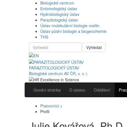
Biologické centrum
Entomologický ústav
Hydrobiologický ústav
Parazitologický ústav
Ústav molekulární biologie rostlin
Ústav půdní biologie a biogeochemie
THS
Vyhledat
PARAZITOLOGICKÝ ÚSTAV
Biologické centrum AV ČR, v. v. i.
Úvodní stránka
O ústavu
Oddělení
Prac
Pracovníci
>
Profil
Julie Kovářová, Ph.D.