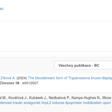
oků
 Zíková A.
(2024)
The bloodstream form of Trypanosoma brucei displa
 Diseases
18
: e0012007.
V.M., Kovářová J., Kubásek J., Nedbalová P., Kamps-Hughes N., Moos
rived insulin antagonist ImpL2 induces lipoprotein mobilization upon