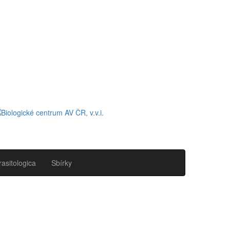
rasitologica
Sbírky