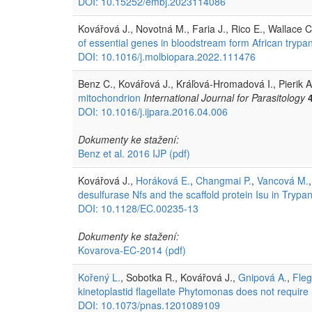
DOI: 10.15252/embj.2023114086
Kovářová J., Novotná M., Faria J., Rico E., Wallace C
of essential genes in bloodstream form African tryp
DOI: 10.1016/j.molbiopara.2022.111476
Benz C., Kovářová J., Kráľová-Hromadová I., Pierik A
mitochondrion
International Journal for Parasitology
DOI: 10.1016/j.ijpara.2016.04.006
Dokumenty ke stažení:
Benz et al. 2016 IJP
(pdf)
Kovářová J.,
Horáková E.
,
Changmai P.
,
Vancová M.
desulfurase Nfs and the scaffold protein Isu in Tryp
DOI: 10.1128/EC.00235-13
Dokumenty ke stažení:
Kovarova-EC-2014
(pdf)
Kořený L.
, Sobotka R., Kovářová J.,
Gnipová A.
,
Fleg
kinetoplastid flagellate Phytomonas does not require h
DOI: 10.1073/pnas.1201089109