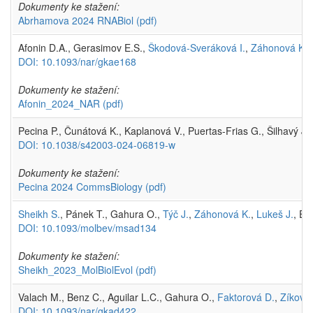
Dokumenty ke stažení:
Abrhamova 2024 RNABiol
(pdf)
Afonin D.A., Gerasimov E.S.,
Škodová-Sveráková I.
,
Záhonová K.
,
DOI: 10.1093/nar/gkae168
Dokumenty ke stažení:
Afonin_2024_NAR
(pdf)
Pecina P., Čunátová K., Kaplanová V., Puertas-Frias G., Šilhavý 
DOI: 10.1038/s42003-024-06819-w
Dokumenty ke stažení:
Pecina 2024 CommsBiology
(pdf)
Sheikh S.
, Pánek T., Gahura O.,
Týč J.
,
Záhonová K.
,
Lukeš J.
, El
DOI: 10.1093/molbev/msad134
Dokumenty ke stažení:
Sheikh_2023_MolBiolEvol
(pdf)
Valach M., Benz C., Aguilar L.C., Gahura O.,
Faktorová D.
,
Zíková 
DOI: 10.1093/nar/gkad422