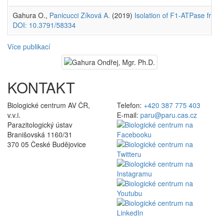
Gahura O.,
Panicucci Zíková A.
(2019)
Isolation of F1-ATPase fro
DOI: 10.3791/58334
Více publikací
KONTAKT
Biologické centrum AV ČR,
Telefon:
+420 387 775 403
v.v.i.
E-mail:
paru@paru.cas.cz
Parazitologický ústav
Branišovská 1160/31
370 05 České Budějovice