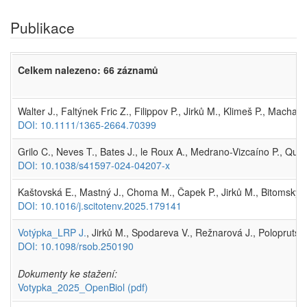
Publikace
Celkem nalezeno: 66 záznamů
Walter J., Faltýnek Fric Z., Filippov P., Jirků M., Klimeš P., Machač
DOI: 10.1111/1365-2664.70399
Grilo C., Neves T., Bates J., le Roux A., Medrano-Vizcaíno P., Quar
DOI: 10.1038/s41597-024-04207-x
Kaštovská E., Mastný J., Choma M., Čapek P., Jirků M., Bitomský 
DOI: 10.1016/j.scitotenv.2025.179141
Votýpka_LRP J.
, Jirků M., Spodareva V., Režnarová J., Poloprutská
DOI: 10.1098/rsob.250190
Dokumenty ke stažení:
Votypka_2025_OpenBiol
(pdf)