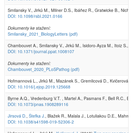
Smilansky V., Jirků M., Milner D.S., Ibáñez R., Gratwicke B., Nichol
DOI: 10.1098/rsbl.2021.0166
Dokumenty ke stažení:
Smilansky_2021_BiologyLetters
(pdf)
Chambouvet A., Smilansky V., Jirků M., Isidoro-Ayza M., Itoiz S., D
DOI: 10.1371/journal.ppat.1008107
Dokumenty ke stažení:
Chambouvet_2020_PLoSPathog
(pdf)
Hofmannová L., Jirků M., Mazánek S., Gremlicová D., Kvičerová J
DOI: 10.1016/j.ejop.2019.125668
Byrne A.Q., Vredenburg V.T. , Martel A., Pasmans F., Bell R.C., Bl
DOI: 10.1073/pnas.1908289116
Jirsová D.
,
Štefka J.
, Blažek R., Malala J., Lotuliakou D.E., Mahmo
DOI: 10.1038/s41598-019-52306-2