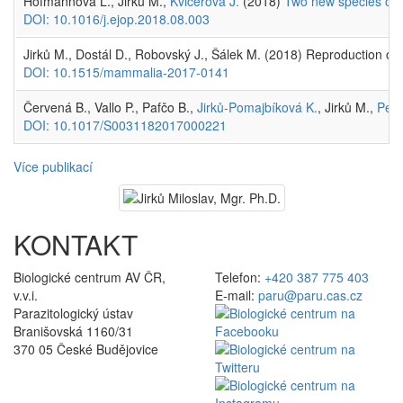
Hofmannová L., Jirků M.,
Kvičerová J.
(2018)
Two new species of Ei
DOI: 10.1016/j.ejop.2018.08.003
Jirků M., Dostál D., Robovský J., Šálek M. (2018) Reproduction of
DOI: 10.1515/mammalia-2017-0141
Červená B., Vallo P., Pafčo B.,
Jirků-Pomajbíková K.
, Jirků M.,
Petr
DOI: 10.1017/S0031182017000221
Více publikací
KONTAKT
Biologické centrum AV ČR,
Telefon:
+420 387 775 403
v.v.i.
E-mail:
paru@paru.cas.cz
Parazitologický ústav
Branišovská 1160/31
370 05 České Budějovice