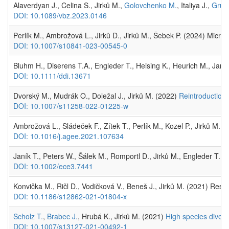
Alaverdyan J., Celina S., Jirků M.,
Golovchenko M.
, Italiya J.,
Grubh
DOI: 10.1089/vbz.2023.0146
Perlík M., Ambrožová L., Jirků D., Jirků M., Šebek P. (2024) Micr
DOI: 10.1007/s10841-023-00545-0
Bluhm H., Diserens T.A., Engleder T., Heising K., Heurich M., Janí
DOI: 10.1111/ddi.13671
Dvorský M., Mudrák O., Doležal J., Jirků M. (2022)
Reintroduction 
DOI: 10.1007/s11258-022-01225-w
Ambrožová L., Sládeček F., Zítek T., Perlík M., Kozel P., Jirků M., 
DOI: 10.1016/j.agee.2021.107634
Janík T., Peters W., Šálek M., Romportl D., Jirků M., Engleder T.,
DOI: 10.1002/ece3.7441
Konvička M., Ričl D., Vodičková V., Beneš J., Jirků M. (2021) Restor
DOI: 10.1186/s12862-021-01804-x
Scholz T.
,
Brabec J.
, Hrubá K., Jirků M. (2021)
High species divers
DOI: 10.1007/s13127-021-00492-1