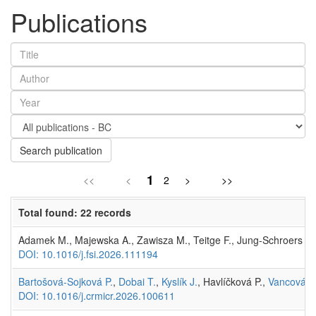
Publications
Search publication
1
<<
<
2
>
>>
Total found: 22 records
Adamek M., Majewska A., Zawisza M., Teitge F., Jung-Schroers V.,
DOI: 10.1016/j.fsi.2026.111194
Bartošová-Sojková P.
,
Dobai T.
,
Kyslík J.
, Havlíčková P.,
Vancová M
DOI: 10.1016/j.crmicr.2026.100611