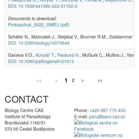
DOI: 10.1038/s41396-022-01192-0
Documents to download:
Prokopchuk_2022_ISMEJ
(pdf)
Schäfer N., Matoušek J., Stejskal V., Brunner R.M., Goldammer T.,
DOI: 10.3390/biology10070649
Ganeva V.O.,
Korytář T.
,
Pecková H.
, McGurk C., Mullins J., Yanes
DOI: 10.3390/pathogens9121013
1
<<
<
2
>
>>
CONTACT
Biology Centre CAS
Phone:
+420 387 775 403
Institute of Parasitology
E-mail:
paru@paru.cas.cz
Branišovská 1160/31
370 05 České Budějovice