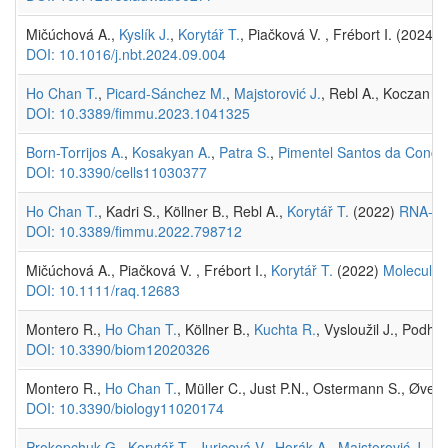
Mičúchová A.,
Kyslík J.
,
Korytář T.
, Piačková V. , Frébort I. (2024)
DOI: 10.1016/j.nbt.2024.09.004
Ho Chan T.
,
Picard-Sánchez M.
,
Majstorović J.
, Rebl A., Koczan D
DOI: 10.3389/fimmu.2023.1041325
Born-Torrijos A.
,
Kosakyan A.
,
Patra S.
,
Pimentel Santos da Concei
DOI: 10.3390/cells11030377
Ho Chan T.
, Kadri S., Köllner B., Rebl A.,
Korytář T.
(2022)
RNA-seq
DOI: 10.3389/fimmu.2022.798712
Mičúchová A., Piačková V. , Frébort I.,
Korytář T.
(2022)
Molecular 
DOI: 10.1111/raq.12683
Montero R.,
Ho Chan T.
, Köllner B.,
Kuchta R.
, Vysloužil J., Podho
DOI: 10.3390/biom12020326
Montero R.,
Ho Chan T.
, Müller C., Just P.N., Ostermann S., Øver
DOI: 10.3390/biology11020174
Prokopchuk G.
,
Korytář T.
,
Juricová V.
,
Horák A.
,
Majstorović J.
, Š