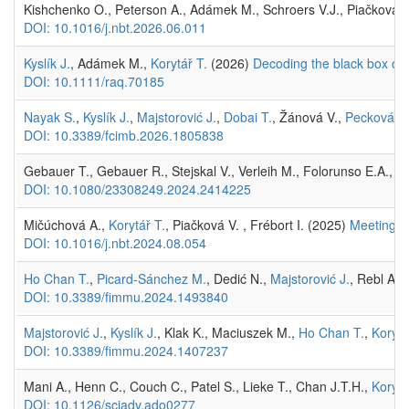
Kishchenko O., Peterson A., Adámek M., Schroers V.J., Piačková V
DOI: 10.1016/j.nbt.2026.06.011
Kyslík J.
, Adámek M.,
Korytář T.
(2026)
Decoding the black box of f
DOI: 10.1111/raq.70185
Nayak S.
,
Kyslík J.
,
Majstorović J.
,
Dobai T.
, Žánová V.,
Pecková H
DOI: 10.3389/fcimb.2026.1805838
Gebauer T., Gebauer R., Stejskal V., Verleih M., Folorunso E.A.,
Ko
DOI: 10.1080/23308249.2024.2414225
Mičúchová A.,
Korytář T.
, Piačková V. , Frébort I. (2025)
Meeting Ab
DOI: 10.1016/j.nbt.2024.08.054
Ho Chan T.
,
Picard-Sánchez M.
, Dedić N.,
Majstorović J.
, Rebl A.,
DOI: 10.3389/fimmu.2024.1493840
Majstorović J.
,
Kyslík J.
, Klak K., Maciuszek M.,
Ho Chan T.
,
Korytá
DOI: 10.3389/fimmu.2024.1407237
Mani A., Henn C., Couch C., Patel S., Lieke T., Chan J.T.H.,
Korytá
DOI: 10.1126/sciadv.ado0277