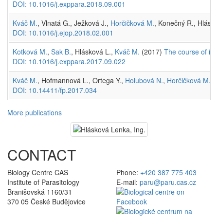
DOI: 10.1016/j.exppara.2018.09.001
Kváč M.
, Vlnatá G., Ježková J.,
Horčičková M.
, Konečný R., Hlásk
DOI: 10.1016/j.ejop.2018.02.001
Kotková M.
,
Sak B.
, Hlásková L.,
Kváč M.
(2017)
The course of in
DOI: 10.1016/j.exppara.2017.09.022
Kváč M.
, Hofmannová L., Ortega Y.,
Holubová N.
,
Horčičková M.
, 
DOI: 10.14411/fp.2017.034
More publications
CONTACT
Biology Centre CAS
Phone:
+420 387 775 403
Institute of Parasitology
E-mail:
paru@paru.cas.cz
Branišovská 1160/31
370 05 České Budějovice