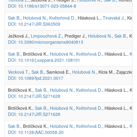
DOI: 10.1186/s13071-023-05844-8
Sak B.
,
Holubová N.
,
Květoňová D.
, Hlásková L.,
Tinavská J.
, Kici
DOI: 10.2147/JIR.S363509
Ježková J.,
Limpouchová Z.
, Prediger J.,
Holubová N.
,
Sak B.
, Ko
DOI: 10.3390/microorganisms9040813
Sak B.
, Brdíčková K.,
Holubová N.
,
Květoňová D.
, Hlásková L.,
Kvá
DOI: 10.1016/j.exppara.2021.108101
Vecková T.
,
Sak B.
, Samková E.,
Holubová N.
, Kicia M., Zajączko
DOI: 10.1089/fpd.2021.0017
Brdíčková K.,
Sak B.
,
Holubová N.
,
Květoňová D.
, Hlásková L., Kic
DOI: 10.2147/JIR.S271628
Brdíčková K.,
Sak B.
,
Holubová N.
,
Květoňová D.
, Hlásková L., Kic
DOI: 10.2147/JIR.S271628
Sak B.
, Brdíčková K.,
Holubová N.
,
Květoňová D.
, Hlásková L.,
Kvá
DOI: 10.1128/AAC.00058-20