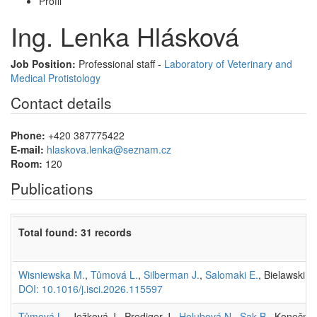
Profil
Ing. Lenka Hlásková
Job Position:
Professional staff -
Laboratory of Veterinary and
Medical Protistology
Contact details
Phone:
+420 387775422
E-mail:
hlaskova.lenka@seznam.cz
Room:
120
Publications
Total found: 31 records
Wisniewska M.
,
Tůmová L.
,
Silberman J.
,
Salomaki E.
, Bielawski J
DOI: 10.1016/j.isci.2026.115597
Tůmová L.
, Ježková J., Prediger J.,
Holubová N.
,
Sak B.
, Konečný