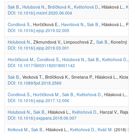
Sak B.
,
Holubová N.
,
Brdíčková K.
,
Květoňová D.
, Hlásková L.,
Kvá
DOI: 10.1016/j.micinf.2020.06.004
Čondlová Š.
, Horčičková E.,
Havrdová N.
,
Sak B.
, Hlásková L., Pe
DOI: 10.1016/j.ejop.2019.02.005
Holubová N.
, Zikmundová V., Limpouchová Z.,
Sak B.
, Konečný R.
DOI: 10.1016/j.ejop.2019.03.001
Horčičková M.
,
Čondlová Š.
,
Holubová N.
,
Sak B.
,
Květoňová D.
, 
DOI: 10.1017/S0031182018001142
Sak B.
, Vecková T., Brdíčková K., Smetana P., Hlásková L., Kicia M
DOI: 10.1089/fpd.2018.2569
Čondlová Š.
,
Horčičková M.
,
Sak B.
,
Květoňová D.
, Hlásková L., 
DOI: 10.1016/j.ejop.2017.12.006
Holubová N.
,
Sak B.
, Hlásková L.,
Květoňová D.
, Hanzal V., Rajsk
DOI: 10.1016/j.exppara.2018.06.007
Kotková M.
,
Sak B.
, Hlásková L.,
Květoňová D.
,
Kváč M.
(2018)
Ev