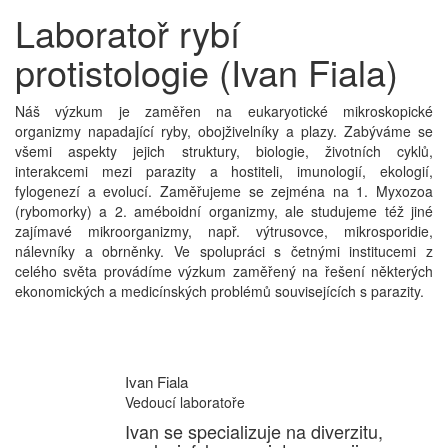
Laboratoř rybí
protistologie (Ivan Fiala)
​Náš výzkum je zaměřen na eukaryotické mikroskopické
organizmy napadající ryby, obojživelníky a plazy. Zabýváme se
všemi aspekty jejich struktury, biologie, životních cyklů,
interakcemi mezi parazity a hostiteli, imunologií, ekologií,
fylogenezí a evolucí. Zaměřujeme se zejména na 1. Myxozoa
(rybomorky) a 2. améboidní organizmy, ale studujeme též jiné
zajímavé mikroorganizmy, např. výtrusovce, mikrosporidie,
nálevníky a obrněnky. Ve spolupráci s četnými institucemi z
celého světa provádíme výzkum zaměřený na řešení některých
ekonomických a medicínských problémů souvisejících s parazity.
Ivan Fiala
Vedoucí laboratoře
Ivan se specializuje na diverzitu,