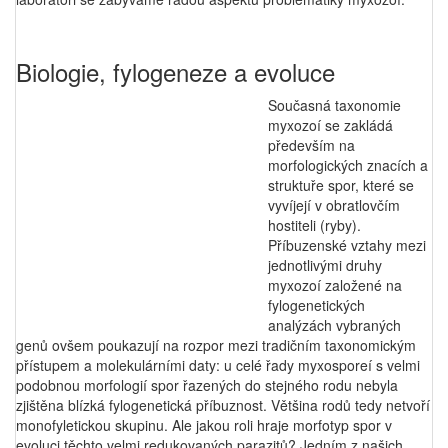
Biologie, fylogeneze a evoluce
Současná taxonomie
myxozoí se zakládá
především na
morfologických znacích a
struktuře spor, které se
vyvíjejí v obratlovčím
hostiteli (ryby).
Příbuzenské vztahy mezi
jednotlivými druhy
myxozoí založené na
fylogenetických
analýzách vybraných
genů ovšem poukazují na rozpor mezi tradičním taxonomickým
přístupem a molekulárními daty: u celé řady myxosporeí s velmi
podobnou morfologií spor řazených do stejného rodu nebyla
zjištěna blízká fylogenetická příbuznost. Většina rodů tedy netvoří
monofyletickou skupinu. Ale jakou roli hraje morfotyp spor v
evoluci těchto velmi redukovaných parazitů? Jedním z našich