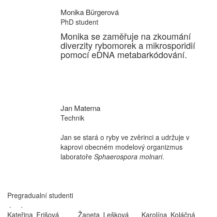
Monika Bürgerová
PhD student
Monika se zaměřuje na zkoumání
diverzity rybomorek a mikrosporidií
pomocí eDNA metabarkódování.
Jan Materna
Technik
Jan se stará o ryby ve zvěrinci a udržuje v
kaprovi obecném modelový organizmus
laboratoře
Sphaerospora molnari
.
Pregradualní studenti
.
.
Kateřina Frišová Žaneta Lešková Karolína Koláčná