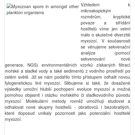
Vzhledem k
mikroskopickým
rozměrům, kryptické
povaze a střídání
hostitelů víme jen velmi
málo o skutečné diverzitě
myxozoí. V současnosti
se věnujeme sekvenační
analýze (pomocí
sekvenování nové
generace, NGS) environmentálních vzorků získaných filtrací
mořské a sladké vody a také sedimentů z vodního prostředí po
celém světě. Již se nám podařilo tímto přístupem odhalit novou
fylogenetickou linii myxozoí. Slibujeme si také, že dosažené
výsledky umožní hlubší pochopení evoluce myxozoí a možná
pomohou objasnit i otázku mořského či sladkovodního původu
myxozoí. Molekulární metody rovněž umožňují studovat a
odhalovat nové skupiny hostitelů - obratlovců i bezobratlých,
které doposud unikaly pozornosti jako potenciální hostitelé
myxozoí.