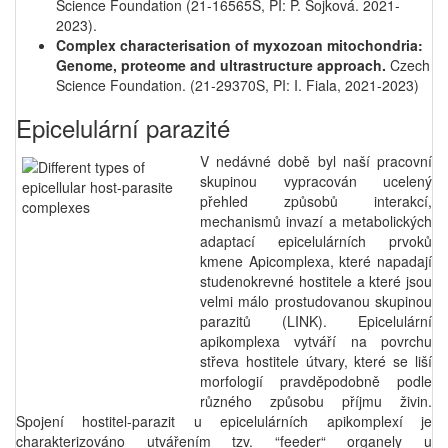
Science Foundation (21-16565S, PI: P. Sojková. 2021-
2023).
Complex characterisation of myxozoan mitochondria:
Genome, proteome and ultrastructure approach.
Czech
Science Foundation. (21-29370S, PI: I. Fiala, 2021-2023)
Epicelulární parazité
V nedávné době byl naší pracovní
skupinou vypracován ucelený
přehled způsobů interakcí,
mechanismů invazí a metabolických
adaptací epicelulárních prvoků
kmene Apicomplexa, které napadají
studenokrevné hostitele a které jsou
velmi málo prostudovanou skupinou
parazitů (LINK). Epicelulární
apikomplexa vytváří na povrchu
střeva hostitele útvary, které se liší
morfologií pravděpodobně podle
různého způsobu příjmu živin.
Spojení hostitel-parazit u epicelulárních apikomplexí je
charakterizováno utvářením tzv. “feeder“ organely u