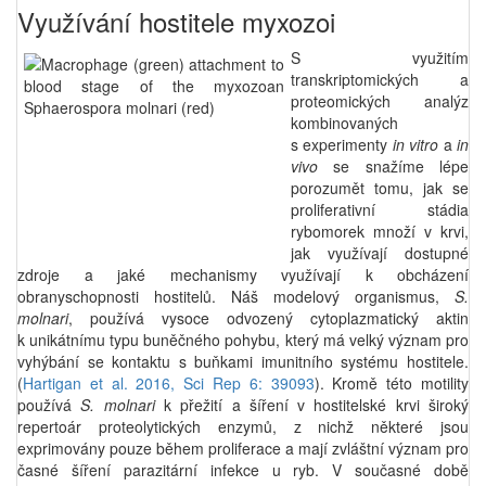
Využívání hostitele myxozoi
S využitím
transkriptomických a
proteomických analýz
kombinovaných
s experimenty
in vitro
a
in
vivo
se snažíme lépe
porozumět tomu, jak se
proliferativní stádia
rybomorek množí v krvi,
jak využívají dostupné
zdroje a jaké mechanismy využívají k obcházení
obranyschopnosti hostitelů. Náš modelový organismus,
S.
molnari
, používá vysoce odvozený cytoplazmatický aktin
k unikátnímu typu buněčného pohybu, který má velký význam pro
vyhýbání se kontaktu s buňkami imunitního systému hostitele.
(
Hartigan et al. 2016, Sci Rep 6: 39093
). Kromě této motility
používá
S. molnari
k přežití a šíření v hostitelské krvi široký
repertoár proteolytických enzymů, z nichž některé jsou
exprimovány pouze během proliferace a mají zvláštní význam pro
časné šíření parazitární infekce u ryb. V současné době