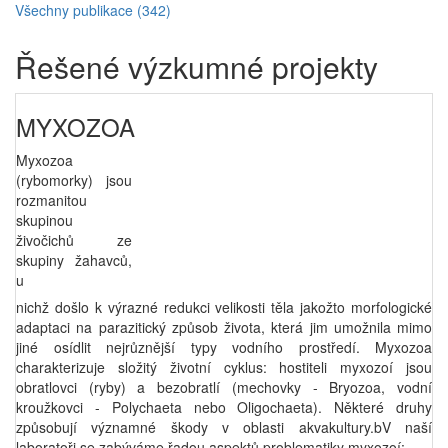
Všechny publikace (342)
Řešené výzkumné projekty
MYXOZOA
Myxozoa
(rybomorky) jsou
rozmanitou
skupinou
živočichů ze
skupiny žahavců,
u
nichž
došlo
k
výrazné redukci velikosti těla jakožto morfologické
adaptaci na parazitický způsob života, která jim umožnila mimo
jiné osídlit nejrůznější typy vodního prostředí. Myxozoa
charakterizuje složitý životní cyklus: hostiteli myxozoí jsou
obratlovci (ryby) a bezobratlí (mechovky - Bryozoa, vodní
kroužkovci - Polychaeta nebo Oligochaeta). Některé druhy
způsobují významné škody v oblasti akvakultury.bV naší
laboratoři se zabýváme řadou aspektů problematiky myxozoí: