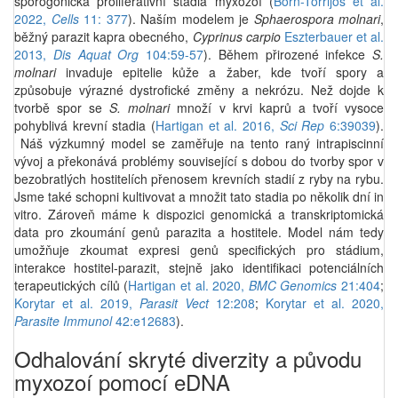
sporogonická proliferativní stadia myxozoí (
Born-Torrijos et al.
2022,
Cells
11: 377
). Naším modelem je
Sphaerospora molnari
,
běžný parazit kapra obecného,
Cyprinus carpio
Eszterbauer et al.
2013,
Dis Aquat Org
104:59-57
). Během přirozené infekce
S.
molnari
invaduje epitelie kůže a žaber, kde tvoří spory a
způsobuje výrazné dystrofické změny a nekrózu. Než dojde k
tvorbě spor se
S. molnari
množí v krvi kaprů a tvoří vysoce
pohyblivá krevní stadia (
Hartigan et al. 2016,
Sci Rep
6:39039
).
Náš výzkumný model se zaměřuje na tento raný intrapiscinní
vývoj a překonává problémy související s dobou do tvorby spor v
bezobratlých hostitelích přenosem krevních stadií z ryby na rybu.
Jsme také schopni kultivovat a množit tato stadia po několik dní in
vitro. Zároveň máme k dispozici genomická a transkriptomická
data pro zkoumání genů parazita a hostitele. Model nám tedy
umožňuje zkoumat expresi genů specifických pro stádium,
interakce hostitel-parazit, stejně jako identifikaci potenciálních
terapeutických cílů (
Hartigan et al. 2020,
BMC Genomics
21:404
;
Korytar et al. 2019,
Parasit Vect
12:208
;
Korytar et al. 2020,
Parasite Immunol
42:e12683
).
Odhalování skryté diverzity a původu
myxozoí pomocí eDNA