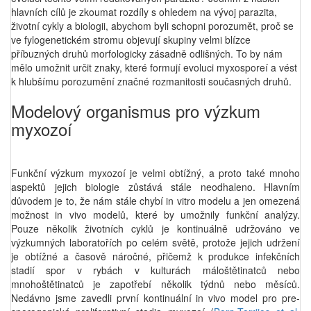
hlavních cílů je zkoumat rozdíly s ohledem na vývoj parazita,
životní cykly a biologii, abychom byli schopni porozumět, proč se
ve fylogenetickém stromu objevují skupiny velmi blízce
příbuzných druhů morfologicky zásadně odlišných. To by nám
mělo umožnit určit znaky, které formují evoluci myxosporeí a vést
k hlubšímu porozumění značné rozmanitosti současných druhů.
Modelový organismus pro výzkum
myxozoí
Funkční výzkum myxozoí je velmi obtížný, a proto také mnoho
aspektů jejich biologie zůstává stále neodhaleno. Hlavním
důvodem je to, že nám stále chybí in vitro modelu a jen omezená
možnost in vivo modelů, které by umožnily funkční analýzy.
Pouze několik životních cyklů je kontinuálně udržováno ve
výzkumných laboratořích po celém světě, protože jejich udržení
je obtížné a časově náročné, přičemž k produkce infekčních
stadií spor v rybách v kulturách máloštětinatců nebo
mnohoštětinatců je zapotřebí několik týdnů nebo měsíců.
Nedávno jsme zavedli první kontinuální in vivo model pro pre-