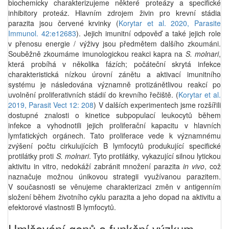
biochemicky charakterizujeme některé proteázy a specifické
inhibitory proteáz. Hlavním zdrojem živin pro krevní stádia
parazita jsou červené krvinky (
Korytar et al. 2020, Parasite
Immunol. 42:e12683
). Jejich imunitní odpověď a také jejich role
v přenosu energie / výživy jsou předmětem dalšího zkoumáni.
Souběžně zkoumáme imunologickou reakci kapra na
S. molnari
,
která probíhá v několika fázích; počáteční skrytá infekce
charakteristická nízkou úrovní zánětu a aktivací imunitního
systému je následována významně protizánětlivou reakcí po
uvolnění proliferativních stádií do krevního řečiště. (
Korytar et al.
2019, Parasit Vect 12: 208
) V dalších experimentech jsme rozšířili
dostupné znalosti o kinetice subpopulací leukocytů během
infekce a vyhodnotili jejich proliferační kapacitu v hlavních
lymfatických orgánech. Tato proliferace vede k významnému
zvýšení počtu cirkulujících B lymfocytů produkující specifické
protilátky proti
S. molnari
. Tyto protilátky, vykazující silnou lytickou
aktivitu in vitro, nedokáží zabránit množení parazita
in vivo
, což
naznačuje možnou únikovou strategii využívanou parazitem.
V současnosti se věnujeme charakterizaci změn v antigenním
složení během životního cyklu parazita a jeho dopad na aktivitu a
efektorové vlastnosti B lymfocytů.
Umlčování genů a funkční výzkum