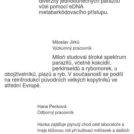
diverzity jednobuněčných parazitů
včel pomocí eDNA
metabarkódovacího přístupu.
Miloslav Jirků
Výzkumný pracovník
Miloň studoval široké spektrum
parazitů, včetně kokcidií,
perkinseidů a rybomorek, u
obojživelníků, plazů a ryb. V současnosti se podílí
na reintrodukci původních velkých kopytníků ve
střední Evropě.
Hana Pecková
Odborný pracovník
Hanka zajišťuje plynulý chod celé laboratoře a
hraje klíčovou roli při kultivaci měňavek a dalších