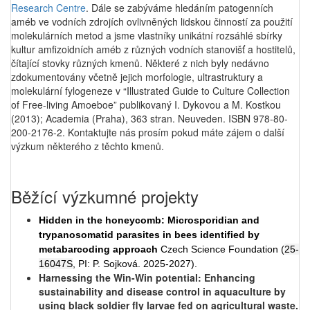
Research Centre
. Dále se zabýváme hledáním patogenních
améb ve vodních zdrojích ovlivněných lidskou činností za použití
molekulárních metod a jsme vlastníky unikátní rozsáhlé sbírky
kultur amfizoidních améb z různých vodních stanovišť a hostitelů,
čítající stovky různých kmenů. Některé z nich byly nedávno
zdokumentovány včetně jejich morfologie, ultrastruktury a
molekulární fylogeneze v “Illustrated Guide to Culture Collection
of Free-living Amoeboe” publikovaný I. Dykovou a M. Kostkou
(2013); Academia (Praha), 363 stran. Neuveden. ISBN 978-80-
200-2176-2. Kontaktujte nás prosím pokud máte zájem o další
výzkum některého z těchto kmenů.
Běžící výzkumné projekty
Hidden in the honeycomb: Microsporidian and
trypanosomatid parasites in bees identified by
metabarcoding approach
Czech Science Foundation (
25-
16047S
, PI: P. Sojková. 2025-2027).
Harnessing the Win-Win potential: Enhancing
sustainability and disease control in aquaculture by
using black soldier fly larvae fed on agricultural waste.