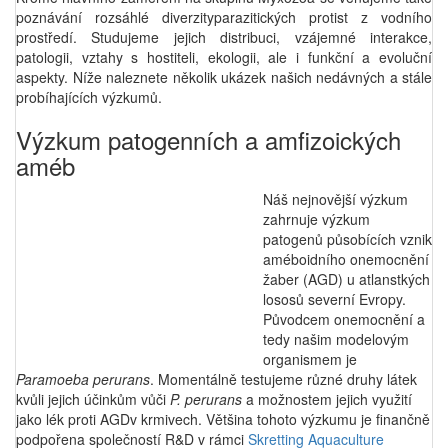
poznávání rozsáhlé diverzityparazitických protist z vodního
prostředí. Studujeme jejich distribuci, vzájemné interakce,
patologii, vztahy s hostiteli, ekologii, ale i funkční a evoluční
aspekty. Níže naleznete několik ukázek našich nedávných a stále
probíhajících výzkumů.
Výzkum patogenních a amfizoických
améb
Náš nejnovější výzkum
zahrnuje výzkum
patogenů působících vznik
améboidního onemocnění
žaber (AGD) u atlanstkých
lososů severní Evropy.
Původcem onemocnění a
tedy našim modelovým
organismem je
Paramoeba perurans
. Momentálně testujeme různé druhy látek
kvůli jejich účinkům vůči
P. perurans
a možnostem jejich využití
jako lék proti AGDv krmivech. Většina tohoto výzkumu je finančně
podpořena společností R&D v rámci
Skretting Aquaculture