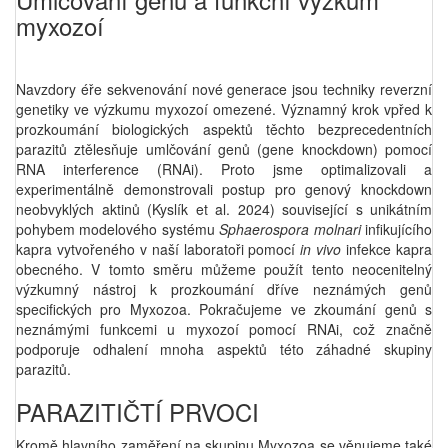
myxozoí
Navzdory éře sekvenování nové generace jsou techniky reverzní
genetiky ve výzkumu myxozoí omezené. Významný krok vpřed k
prozkoumání biologických aspektů těchto bezprecedentních
parazitů ztělesňuje umlčování genů (gene knockdown) pomocí
RNA interference (RNAi). Proto jsme optimalizovali a
experimentálně demonstrovali postup pro genový knockdown
neobvyklých aktinů (Kyslík et al. 2024) související s unikátním
pohybem modelového systému
Sphaerospora molnari
infikujícího
kapra vytvořeného v naší laboratoři pomocí
in vivo
infekce kapra
obecného. V tomto směru můžeme použít tento neocenitelný
výzkumný nástroj k prozkoumání dříve neznámých genů
specifických pro Myxozoa. Pokračujeme ve zkoumání genů s
neznámými funkcemi u myxozoí pomocí RNAi, což značně
podporuje odhalení mnoha aspektů této záhadné skupiny
parazitů.
PARAZITIČTÍ PRVOCI
Kromě hlavního zaměření na skupinu Myxozoa se věnujeme také