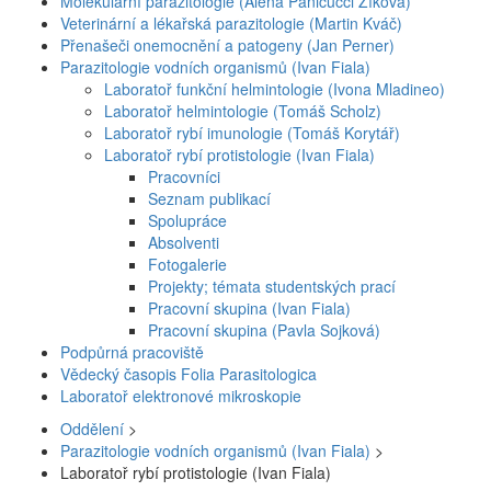
Molekulární parazitologie (Alena Panicucci Zíková)
Veterinární a lékařská parazitologie (Martin Kváč)
Přenašeči onemocnění a patogeny (Jan Perner)
Parazitologie vodních organismů (Ivan Fiala)
Laboratoř funkční helmintologie (Ivona Mladineo)
Laboratoř helmintologie (Tomáš Scholz)
Laboratoř rybí imunologie (Tomáš Korytář)
Laboratoř rybí protistologie (Ivan Fiala)
Pracovníci
Seznam publikací
Spolupráce
Absolventi
Fotogalerie
Projekty; témata studentských prací
Pracovní skupina (Ivan Fiala)
Pracovní skupina (Pavla Sojková)
Podpůrná pracoviště
Vědecký časopis Folia Parasitologica
Laboratoř elektronové mikroskopie
Oddělení
>
Parazitologie vodních organismů (Ivan Fiala)
>
Laboratoř rybí protistologie (Ivan Fiala)