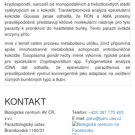
kryptosporidií, narozdíl od monopodiálních a hvězdicovitých stádií
vyskytujících se u kokcidií. Transkriptomová analýza epicelulární
kokcidie
Goussia janae
odhalila, že RON a AMA proteiny
pravděpodobně představují klíčové molekulární nástroje pro tyto
parazity k proniknutí do hostitelské buňky. Tento parazit ovládá
enzymy příto
mné v téměř celém procesu metabolismu uhlíku, čímž připomíná
spíše mnohostranné metabolické schopnosti vnitrobuněčné
kokcidie
Toxoplasma gondii
nežty méně výkonné, typické právě
pro epicelulární
Cryptosporidium
spp. Fylogenetická analýza
rDNA dat odhalila, že epicelulární parazitismus se
pravděpodobně vyvinul konvergentně jako adaptace na osídlení
různých buněčných typů a tkání.
KONTAKT
Biologické centrum AV ČR,
Telefon:
+420 387 775 403
v.v.i.
E-mail:
paru@paru.cas.cz
Parazitologický ústav
Branišovská 1160/31