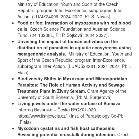
Ministry of Education, Youth and Sport of the Czech
Republic, program Inter-Excellence, subprogram Inter-
Action. (LUAIZ24009, 2024-2027, PI: S. Nayak)
Food or foe: Interaction of myxozoans with red blood
cells.
Czech Science Foundation and Austrian Science
Fund. (24-13238L, PI: P. Sojková. 2024-2027).
Unveiling the impact of human activities on the
distribution of parasites in aquatic ecosystems using
metagenomic analysis.
Ministry of Education, Youth and
Sport of the Czech Republic, program Inter-Excellence,
subprogram Inter-Action. (LUAUS24281, 2024-2027, PI: I.
Fiala)
Biodiversity Shifts in Myxozoan and Microsporidian
Parasites: The Role of Human Activity and Sewage
Treatment Plant in Živný Stream.
Grant Agency of the
University of South Bohemia. (PI: M. Bürgerová)
Living jewels under the water surface of Šumava.
Interreg Bavorsko – Česko BYCZ01-020.
https://www.fishjewels.cz/​ (Inst. of Parasitology Co-PI:
I.Fiala)
Myxozoan cystatins and fish host cathepsins:
Revealing potential crosstalk during infection.
Czech