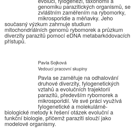
evoluci, fylogenezi, taxonomii a
genomiku parazitických organismů, se
zvláštním zaměřením na rybomorky,
mikrosporidie a měňavky. Jeho
současný výzkum zahrnuje studium
mitochondriálních genomů rybomorek a průzkum
diverzity parazitů pomocí eDNA metabarkódovacích
přístupů.
Pavla Sojková
Vedoucí pracovní skupiny
Pavla se zaměřuje na odhalování
druhové diverzity, fylogenetických
vztahů a evolučních trajektorií
parazitů, především rybomorek a
mikrosporidií. Ve své práci využívá
fylogenetické a molekulárně-
biologické metody k řešení otázek evoluční a
funkční biologie, přičemž paraziti slouží jako
modelové organismy.