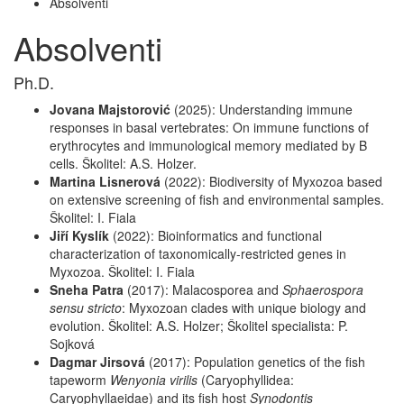
Absolventi
Absolventi
Ph.D.
Jovana Majstorović
(2025): Understanding immune
responses in basal vertebrates: On immune functions of
erythrocytes and immunological memory mediated by B
cells. Školitel: A.S. Holzer.
Martina Lisnerová
(2022): Biodiversity of Myxozoa based
on extensive screening of fish and environmental samples.
Školitel: I. Fiala
Jiří Kyslík
(2022): Bioinformatics and functional
characterization of taxonomically-restricted genes in
Myxozoa. Školitel: I. Fiala
Sneha Patra
(2017):
Malacosporea and
Sphaerospora
sensu stricto
: Myxozoan clades with unique biology and
evolution. Školitel: A.S. Holzer; Školitel specialista: P.
Sojková
Dagmar Jirsová
(2017):
Population genetics of the fish
tapeworm
Wenyonia virilis
(Caryophyllidea:
Caryophyllaeidae) and its fish host
Synodontis