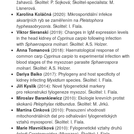
žahavců. Školitel: P. Sojková; Školitel-specialista: M.
Lisnerová.
Karolína Koláčná
(2020): Mikrosporidiální infekce
akvarijních ryb se zaměřením na
Pleistophora
hyphessobryconis
. Školitel: I. Fiala.
Viktor Sieranski
(2019): Changes in IgM expression levels
in the head kidney of
Cyprinus carpio
following infection
with
Sphaerospora molnari
. Školitel: A.S. Holzer.
Anna Tomanová
(2018):
Haematological response of
common carp
Cyprinus carpio
to experimental infection with
blood stages of the myxozoan parasite
Sphaerospora
molnari.
Školitel: A.S. Holzer.
Dariya Baiko
(2017): Phylogeny and host specificity of
kidney infecting
Myxidium
species. Školitel: I. Fiala.
Jiří Kyslík
(2014): Nové fylogenetické markery
pro rekonstrukci fylogeneze myxozoí. Školitel: I. Fiala.
Miroslav Barankiewicz
(2010): Ekologie krevních protist
skokanů
Pelophylax ridibundus
. Školitel: M. Jirků.
Martina Cinková
(2010): Posouzení vhodnosti
mitochondriálních dat pro odhalování fylogenetických
vztahů myxosporeí. Školitel: I. Fiala.
Marie Hlavničková
(2010): Fylogenetické vztahy druhů
čeledi Ceratomyxidae (Myxozoa). Školitel: I. Fiala.