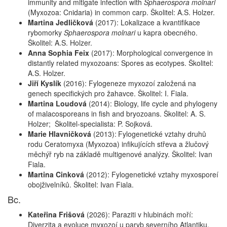
immunity and mitigate infection with
Sphaerospora molnari
(Myxozoa: Cnidaria) in common carp. Školitel: A.S. Holzer.
Martina Jedličková
(2017):
Lokalizace a kvantifikace
rybomorky
Sphaerospora molnari
u kapra obecného.
Školitel: A.S. Holzer.
Anna Sophia Feix
(2017): Morphological convergence in
distantly related myxozoans: Spores as ecotypes. Školitel:
A.S. Holzer.
Jiří Kyslík
(2016): Fylogeneze myxozoí založená na
genech specifických pro žahavce. Školitel: I. Fiala.
Martina Loudová
(2014): Biology, life cycle and phylogeny
of malacosporeans in fish and bryozoans. Školitel: A. S.
Holzer; Školitel-specialista: P. Sojková.
Marie Hlavničková
(2013):
Fylogenetické vztahy druhů
rodu Ceratomyxa (Myxozoa) infikujících střeva a žlučový
měchýř ryb na základě multigenové analýzy. Školitel: Ivan
Fiala.
Martina Cinková
(2012): Fylogenetické vztahy myxosporeí
obojživelníků. Školitel: Ivan Fiala.
Bc.
Kateřina Frišová
(2026): Paraziti v hlubinách moří:
Diverzita a evoluce myxozoí u paryb severního Atlantiku.