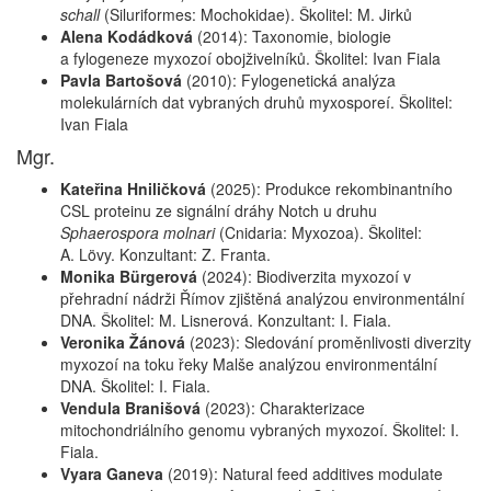
schall
(Siluriformes: Mochokidae). Školitel: M. Jirků
Alena Kodádková
(2014):
Taxonomie, biologie
a fylogeneze myxozoí obojživelníků. Školitel: Ivan Fiala
Pavla Bartošová
(2010):
Fylogenetická analýza
molekulárních dat vybraných druhů myxosporeí. Školitel:
Ivan Fiala
Mgr.
Kateřina Hniličková
(2025): Produkce rekombinantního
CSL proteinu ze signální dráhy Notch u druhu
Sphaerospora molnari
(Cnidaria: Myxozoa). Školitel:
A. Lövy. Konzultant: Z. Franta.
Monika Bürgerová
(2024): Biodiverzita myxozoí v
přehradní nádrži Římov zjištěná analýzou environmentální
DNA. Školitel: M. Lisnerová. Konzultant: I. Fiala.
Veronika Žánová
(2023): Sledování proměnlivosti diverzity
myxozoí na toku řeky Malše analýzou environmentální
DNA. Školitel: I. Fiala.
Vendula Branišová
(2023): Charakterizace
mitochondriálního genomu vybraných myxozoí. Školitel: I.
Fiala.
Vyara Ganeva
(2019):
Natural feed additives modulate