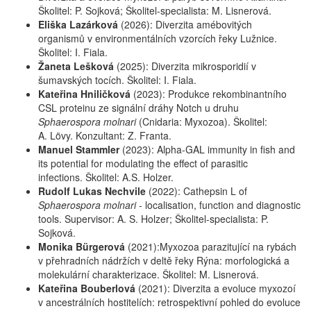
Školitel: P. Sojková; Školitel-specialista: M. Lisnerová.
Eliška Lazárková
(2026): Diverzita amébovitých
organismů v environmentálních vzorcích řeky Lužnice.
Školitel: I. Fiala.
Žaneta Lešková
(2025): Diverzita mikrosporidií v
šumavských tocích. Školitel: I. Fiala.
Kateřina Hniličková
(2023): Produkce rekombinantního
CSL proteinu ze signální dráhy Notch u druhu
Sphaerospora molnari
(Cnidaria: Myxozoa). Školitel:
A. Lövy. Konzultant: Z. Franta.
Manuel Stammler
(2023): Alpha-GAL immunity in fish and
its potential for modulating the effect of parasitic
infections. Školitel: A.S. Holzer.
Rudolf Lukas Nechvile
(2022): Cathepsin L of
Sphaerospora molnari
- localisation, function and diagnostic
tools. Supervisor: A. S. Holzer; Školitel-specialista: P.
Sojková.
Monika Bürgerová
(2021):Myxozoa parazitující na rybách
v přehradních nádržích v deltě řeky Rýna: morfologická a
molekulární charakterizace. Školitel: M. Lisnerová.
Kateřina Bouberlová
(2021): Diverzita a evoluce myxozoí
v ancestrálních hostitelích: retrospektivní pohled do evoluce