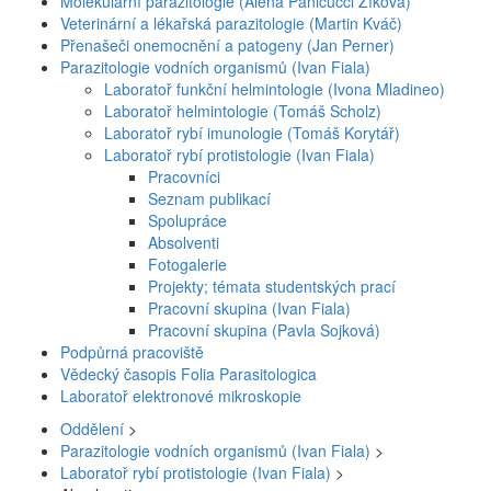
Molekulární parazitologie (Alena Panicucci Zíková)
Veterinární a lékařská parazitologie (Martin Kváč)
Přenašeči onemocnění a patogeny (Jan Perner)
Parazitologie vodních organismů (Ivan Fiala)
Laboratoř funkční helmintologie (Ivona Mladineo)
Laboratoř helmintologie (Tomáš Scholz)
Laboratoř rybí imunologie (Tomáš Korytář)
Laboratoř rybí protistologie (Ivan Fiala)
Pracovníci
Seznam publikací
Spolupráce
Absolventi
Fotogalerie
Projekty; témata studentských prací
Pracovní skupina (Ivan Fiala)
Pracovní skupina (Pavla Sojková)
Podpůrná pracoviště
Vědecký časopis Folia Parasitologica
Laboratoř elektronové mikroskopie
Oddělení
>
Parazitologie vodních organismů (Ivan Fiala)
>
Laboratoř rybí protistologie (Ivan Fiala)
>