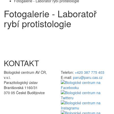
Fotogalerie - Laboratoř rybí protistologie
Fotogalerie - Laboratoř
rybí protistologie
KONTAKT
Biologické centrum AV ČR,
Telefon:
+420 387 775 403
v.v.i.
E-mail:
paru@paru.cas.cz
Parazitologický ústav
Branišovská 1160/31
370 05 České Budějovice