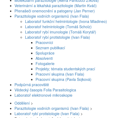
Molekulární parazitologie (Alena Panicucci Zíková)
Veterinární a lékařská parazitologie (Martin Kváč)
Přenašeči onemocnění a patogeny (Jan Perner)
Parazitologie vodních organismů (Ivan Fiala)
Laboratoř funkční helmintologie (Ivona Mladineo)
Laboratoř helmintologie (Tomáš Scholz)
Laboratoř rybí imunologie (Tomáš Korytář)
Laboratoř rybí protistologie (Ivan Fiala)
Pracovníci
Seznam publikací
Spolupráce
Absolventi
Fotogalerie
Projekty; témata studentských prací
Pracovní skupina (Ivan Fiala)
Pracovní skupina (Pavla Sojková)
Podpůrná pracoviště
Vědecký časopis Folia Parasitologica
Laboratoř elektronové mikroskopie
Oddělení
>
Parazitologie vodních organismů (Ivan Fiala)
>
Laboratoř rybí protistologie (Ivan Fiala)
>