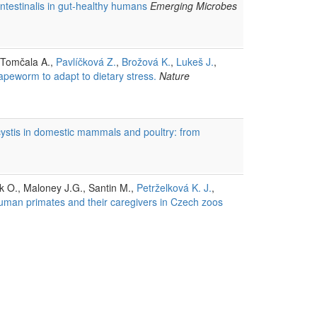
intestinalis in gut-healthy humans
Emerging Microbes
., Tomčala A.,
Pavlíčková Z.
,
Brožová K.
,
Lukeš J.
,
tapeworm to adapt to dietary stress.
Nature
cystis in domestic mammals and poultry: from
ek O., Maloney J.G., Santin M.,
Petrželková K. J.
,
-human primates and their caregivers in Czech zoos