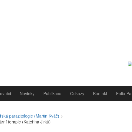
ovníci
Novinky
Publikace
Odkazy
Kontakt
Folia Pa
ařská parazitologie (Martin Kváč)
>
rní terapie (Kateřina Jirků)