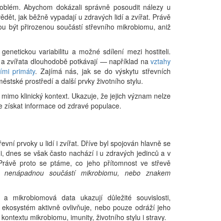
oblém. Abychom dokázali správně posoudit nálezy u
dět, jak běžně vypadají u zdravých lidí a zvířat. Právě
ou být přirozenou součástí střevního mikrobiomu, aniž
 genetickou variabilitu a možné sdílení mezi hostiteli.
 a zvířata dlouhodobě potkávají — například na
vztahy
ími primáty
. Zajímá nás, jak se do výskytu střevních
ěstské prostředí a další prvky životního stylu.
 mimo klinický kontext. Ukazuje, že jejich význam nelze
 je získat informace od zdravé populace.
evní prvoky u lidí i zvířat. Dříve byl spojován hlavně se
, dnes se však často nachází i u zdravých jedinců a v
 Právě proto se ptáme, co jeho přítomnost ve střevě
m, nenápadnou součástí mikrobiomu, nebo znakem
a mikrobiomová data ukazují důležité souvislosti,
í ekosystém aktivně ovlivňuje, nebo pouze odráží jeho
kontextu mikrobiomu, imunity, životního stylu i stravy.