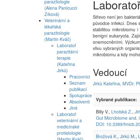
Laboratoř
parazitologie
(Alena Panicucci
Zíková)
Střevo není jen bakteriá
Veterinární a
původce infekcí. Dnes se
lékařská
stabilitou mikrobiomu 
parazitologie
benigní eukaryota. Zají
(Martin Kváč)
onemocněními. Výzkum 
Laboratoř
vlivu vybraných organi
parazitární
mikrobiomu a kdy mohou
terapie
(Kateřina
Vedoucí
Jirků)
Pracovníci
Seznam
Jirků Kateřina, MVDr. P
publikací
Spolupráce
Vybrané publikace:
Absolventi
Jiné
Billy V.,
Lhotská Z.
,
Ji
Laboratoř
Gut Microbiome and, 
veterinární a
DOI: 10.3389/fmicb.2
medicínské
protistologie
Brožová K.
,
Jirků M.
,
(Martin Kváč)