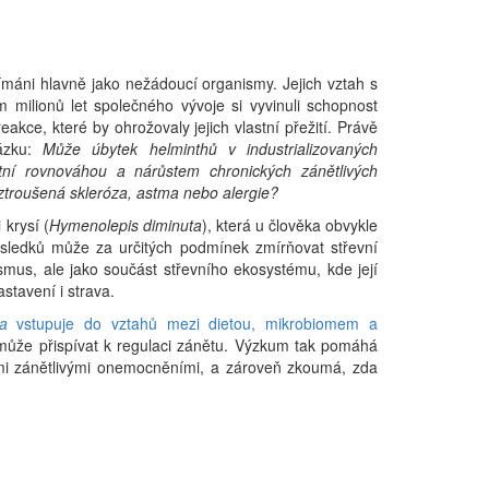
vnímáni hlavně jako nežádoucí organismy. Jejich vztah s
 milionů let společného vývoje si vyvinuli schopnost
reakce, které by ohrožovaly jejich vlastní přežití. Právě
tázku:
Může úbytek helminthů v industrializovaných
tní rovnováhou a nárůstem chronických zánětlivých
troušená skleróza, astma nebo alergie?
krysí (
Hymenolepis diminuta
), která u člověka obvykle
sledků může za určitých podmínek zmírňovat střevní
mus, ale jako součást střevního ekosystému, kde její
astavení i strava.
a
vstupuje do vztahů mezi dietou, mikrobiomem a
ůže přispívat k regulaci zánětu. Výzkum tak pomáhá
kými zánětlivými onemocněními, a zároveň zkoumá, zda