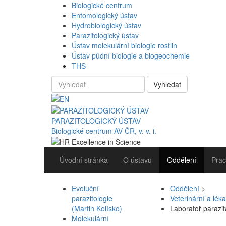
Biologické centrum
Entomologický ústav
Hydrobiologický ústav
Parazitologický ústav
Ústav molekulární biologie rostlin
Ústav půdní biologie a biogeochemie
THS
Vyhledat
PARAZITOLOGICKÝ ÚSTAV
Biologické centrum AV ČR, v. v. i.
Úvodní stránka
O ústavu
Oddělení
Prac
Evoluční
Oddělení
>
parazitologie
Veterinární a lék
(Martin Kolísko)
Laboratoř parazitá
Molekulární