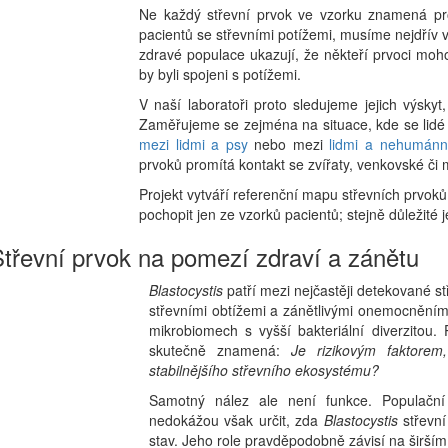
Ne každý střevní prvok ve vzorku znamená pr
pacientů se střevními potížemi, musíme nejdřív vě
zdravé populace ukazují, že někteří prvoci moh
by byli spojeni s potížemi.
V naší laboratoři proto sledujeme jejich výskyt,
Zaměřujeme se zejména na situace, kde se lidé
mezi lidmi a psy
nebo mezi
lidmi a nehumánn
prvoků promítá kontakt se zvířaty, venkovské či m
Projekt vytváří referenční mapu střevních prvoků
pochopit jen ze vzorků pacientů; stejně důležité
Střevní prvok na pomezí zdraví a zánětu
Blastocystis
patří mezi nejčastěji detekované stř
střevními obtížemi a zánětlivými onemocněními
mikrobiomech s vyšší bakteriální diverzitou.
skutečně znamená:
Je rizikovým faktore
stabilnějšího střevního ekosystému?
Samotný nález ale není funkce. Populační 
nedokážou však určit, zda
Blastocystis
střevn
stav. Jeho role pravděpodobně závisí na širším 