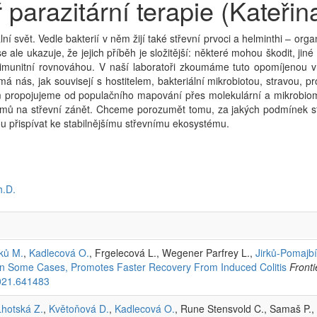
 parazitární terapie (Kateřina
lní svět. Vedle bakterií v něm žijí také střevní prvoci a helminthi – or
 ale ukazuje, že jejich příběh je složitější: některé mohou škodit, jin
i imunitní rovnováhou. V naší laboratoři zkoumáme tuto opomíjenou 
má nás, jak souvisejí s hostitelem, bakteriální mikrobiotou, stravou, p
propojujeme od populačního mapování přes molekulární a mikrobio
smů na střevní zánět. Chceme porozumět tomu, za jakých podmínek st
 přispívat ke stabilnějšímu střevnímu ekosystému.
h.D.
rků M.
,
Kadlecová O.
, Frgelecová L., Wegener Parfrey L.,
Jirků-Pomajb
in Some Cases, Promotes Faster Recovery From Induced Colitis
Fronti
021.641483
Lhotská Z.
,
Květoňová D.
,
Kadlecová O.
, Rune Stensvold C., Samaš P.,