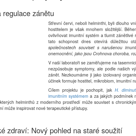
a regulace zánětu
Střevní červi, neboli helminthi, byli dlouho 
hostitelem je však mnohem složitější. Během
ovlivňovat imunitní systém a tlumit zánětlivé 
tato schopnost dnes otevírá důležitou o
společnostech souviset s narušenou imuni
onemocnění, jako jsou Crohnova choroba, roz
V naší laboratoři se zaměřujeme na tasemnici 
nezpůsobuje symptomy, ale podle našich vý
zánět. Nezkoumáme ji jako izolovaný organis
účinek formuje hostitel, mikrobiom, imunitní n
Cílem projektu je pochopit, jak
H. diminut
imunitním systémem
a za jakých podmínek m
 některých helminthů z moderního prostředí může souviset s chronic
ení může inspirovat nové terapeutické přístupy.
ské zdraví: Nový pohled na staré soužití