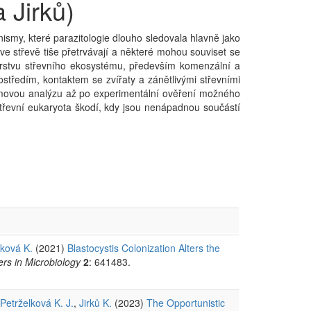
 Jirků)
ganismy, které parazitologie dlouho sledovala hlavně jako
é ve střevě tiše přetrvávají a některé mohou souviset se
vrstvu střevního ekosystému, především komenzální a
rostředím, kontaktem se zvířaty a zánětlivými střevními
movou analýzu až po experimentální ověření možného
řevní eukaryota škodí, kdy jsou nenápadnou součástí
íková K.
(2021)
Blastocystis Colonization Alters the
ers in Microbiology
2
: 641483.
Petrželková K. J.
,
Jirků K.
(2023)
The Opportunistic