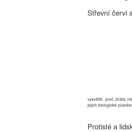
Střevní červi 
vysvětlit, proč ztráta
jejich biologické působ
Protisté a lid