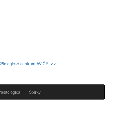
rasitologica
Sbírky