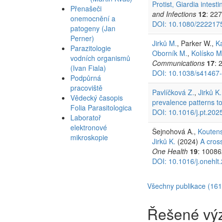
Protist, Giardia intes
Přenašeči
and Infections
12
: 22
onemocnění a
DOI: 10.1080/222217
patogeny (Jan
Perner)
Jirků M.
, Parker W.,
K
Parazitologie
Oborník M.
,
Kolísko M
vodních organismů
Communications
17
: 
(Ivan Fiala)
DOI: 10.1038/s41467
Podpůrná
pracoviště
Pavlíčková Z.
,
Jirků K.
Vědecký časopis
prevalence patterns to
Folia Parasitologica
DOI: 10.1016/j.pt.202
Laboratoř
elektronové
Šejnohová A.,
Kouten
mikroskopie
Jirků K.
(2024)
A cros
One Health
19
: 10086
DOI: 10.1016/j.onehl
Všechny publikace (161
Řešené vý