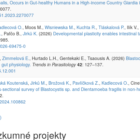
tinalis, Occurs in Gut-healthy Humans in a High-income Country Giardia 
70077.
51.2023.2270077
adlecová O.
, Moos M.,
Wisniewska M.
,
Kuchta R.
,
Tláskalová P.
, Ilík V
.
, Pafčo B.,
Jirků K.
(2026)
Developmental plasticity enables intestinal 
2985.
-026-69475-0
,
Zimmelová E.
, Hurtado L.H., Gentekaki E., Tsaousis A. (2026)
Blasto
 gut physiology.
Trends in Parasitology
42
: 127–137.
5.12.001
ská Koutenská
,
Jirků M.
,
Brožová K.
,
Pavlíčková Z.
,
Kadlecová O.
, Cin
s-sectional survey of Blastocystis sp. and Dientamoeba fragilis in non
2.
t.2024.100862
)
zkumné projekty