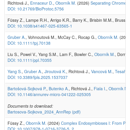
Richtová J.,
Ennaceur D.
,
Oborník M.
(2026)
Separating Chromera v
DOI: 10.21769/BioProtoc.5756
Füssy Z., Lampe R.H., Arrigo K.R., Barry K., Brisbin M.M., Brussaa
DOI: 10.1038/s41467-025-63565-1
Gruber A.
, Vohnoutová M., McCay C., Rocap G.,
Oborník M.
(202
DOI: 10.1111/tpj.70138
Liu S., Powel V., Yang S.M., Lam F., Bowler C.,
Oborník M.
, Dorrel
DOI: 10.1111/ppl.70355
Yang S.
,
Gruber A.
,
Jiroutová K.
, Richtová J.,
Vancová M.
,
Tesařov
DOI: 10.3389/fpls.2025.1537037
Bartošová-Sojková P.
,
Butenko A.
, Richtová J.,
Fiala I.
,
Oborník M.
DOI: 10.1146/annurev-micro-041222-025305
Documents to download:
Bartosova-Sojkova_2024_AnnRep
(pdf)
Füssy Z.,
Oborník M.
(2024)
Complex Endosymbioses I: From Prima
DOI: 10.1007/978-1-0716-3726-5_2