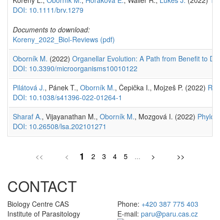
Kořený L.,
Oborník M.
,
Horáková E.
, Waller R.,
Lukeš J.
(2022)
The
DOI: 10.1111/brv.1279
Documents to download:
Koreny_2022_Biol-Reviews
(pdf)
Oborník M.
(2022)
Organellar Evolution: A Path from Benefit to 
DOI: 10.3390/microorganisms10010122
Pilátová J.
, Pánek T.,
Oborník M.
, Čepička I., Mojzeš P. (2022)
Revi
DOI: 10.1038/s41396-022-01264-1
Sharaf A.
, Vijayanathan M.,
Oborník M.
, Mozgová I. (2022)
Phyloge
DOI: 10.26508/lsa.202101271
1
<<
<
2
3
4
5
...
>
>>
CONTACT
Biology Centre CAS
Phone:
+420 387 775 403
Institute of Parasitology
E-mail:
paru@paru.cas.cz