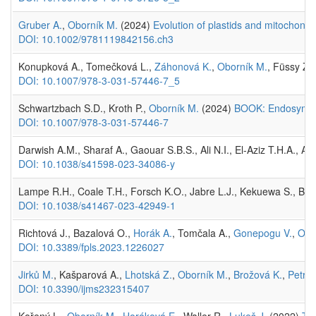
Gruber A.
,
Oborník M.
(2024)
Evolution of plastids and mitochondr
DOI: 10.1002/9781119842156.ch3
Konupková A., Tomečková L.,
Záhonová K.
,
Oborník M.
, Füssy Z.
DOI: 10.1007/978-3-031-57446-7_5
Schwartzbach S.D., Kroth P.,
Oborník M.
(2024)
BOOK: Endosymbiot
DOI: 10.1007/978-3-031-57446-7
Darwish A.M., Sharaf A., Gaouar S.B.S., Ali N.I., El-Aziz T.H.A., 
DOI: 10.1038/s41598-023-34086-y
Lampe R.H., Coale T.H., Forsch K.O., Jabre L.J., Kekuewa S., Ber
DOI: 10.1038/s41467-023-42949-1
Richtová J., Bazalová O.,
Horák A.
, Tomčala A.,
Gonepogu V.
,
Obo
DOI: 10.3389/fpls.2023.1226027
Jirků M.
, Kašparová A.,
Lhotská Z.
,
Oborník M.
,
Brožová K.
,
Petrže
DOI: 10.3390/ijms232315407